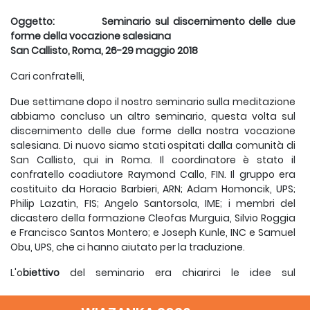
Oggetto: Seminario sul discernimento delle due
forme della vocazione salesiana
San Callisto, Roma, 26-29 maggio 2018
Cari confratelli,
Due settimane dopo il nostro seminario sulla meditazione
abbiamo concluso un altro seminario, questa volta sul
discernimento delle due forme della nostra vocazione
salesiana. Di nuovo siamo stati ospitati dalla comunità di
San Callisto, qui in Roma. Il coordinatore è stato il
confratello coadiutore Raymond Callo, FIN. Il gruppo era
costituito da Horacio Barbieri, ARN; Adam Homoncik, UPS;
Philip Lazatin, FIS; Angelo Santorsola, IME; i membri del
dicastero della formazione Cleofas Murguia, Silvio Roggia
e Francisco Santos Montero; e Joseph Kunle, INC e Samuel
Obu, UPS, che ci hanno aiutato per la traduzione.
L'o
biettivo
del seminario era chiarirci le idee sul
discernimento delle due forme con lo scopo di aiutare i
formatori in questo campo. L'idea che ha portato a