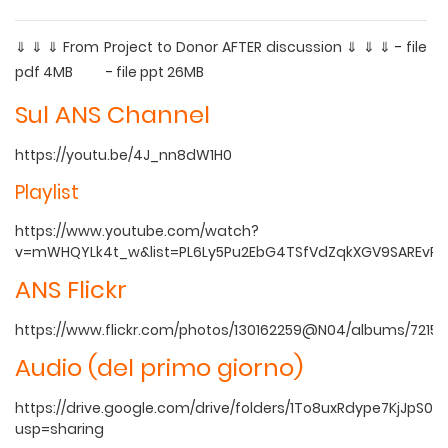
⇓ ⇓ ⇓ From Project to Donor AFTER discussion ⇓ ⇓ ⇓
-
file
pdf 4MB
-
file ppt 26MB
Sul ANS Channel
https://youtu.be/4J_nn8dW1H0
Playlist
https://www.youtube.com/watch?
v=mWHQYLk4t_w&list=PL6Ly5Pu2EbG4TSfVdZqkXGV9SAREvPe
ANS Flickr
https://www.flickr.com/photos/130162259@N04/albums/7215
Audio (del primo giorno)
https://drive.google.com/drive/folders/1To8uxRdype7KjJpS
usp=sharing