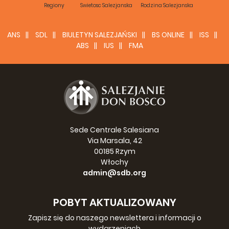
Regiony
Swietosc Salezjanska
Rodzina Salezjanska
ANS
SDL
BIULETYN SALEZJAŃSKI
BS ONLINE
ISS
ABS
IUS
FMA
Sede Centrale Salesiana
Via Marsala, 42
00185 Rzym
Włochy
admin@sdb.org
POBYT AKTUALIZOWANY
Zapisz się do naszego newslettera i informacji o
wydarzeniach