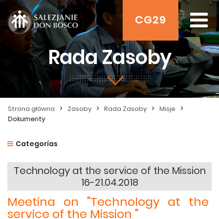
CG29
Rada Zasoby
>
>
>
>
Strona główna
Zasoby
Rada Zasoby
Misje
Dokumenty
Categorías
Technology at the service of the Mission
16-21.04.2018
Meeting on "Technology at the
service of the Mission "