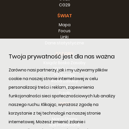
CG29
ŚWIAT
Mapa
Focus
Linki
Dane statystyczne
ZASOBY
Twoja prywatność jest dla nas ważna
Ksiądz Bosko Zasoby
SDB Zasoby
Zarówno nasi partnerzy, jak i my używamy plików
PG Zasoby
cookie na naszej stronie internetowej w celu
Rada Zasoby
Bibilioteka Cyfrowa
personalizacji treści i reklam, zapewnienia
E-sdb
funkcjonalności sieci społecznościowych lub analizy
INFO
naszego ruchu. Klikając, wyrażasz zgodę na
ANS
korzystanie z tej technologii na naszej stronie
Mapa Strony
internetowej. Możesz zmienić zdanie i
SDB Przewodnik