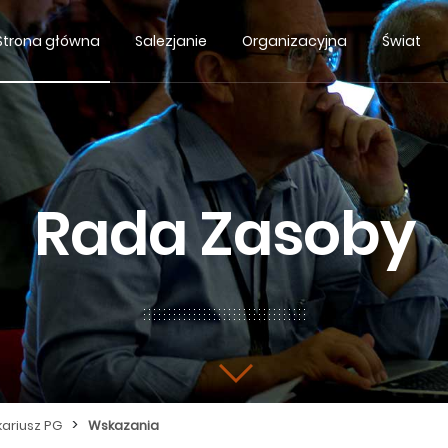
Strona główna
Salezjanie
Organizacyjna
Świat
Rada Zasoby
>
kariusz PG
Wskazania