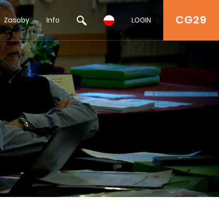
CG29
Zasoby
Info
LOGIN