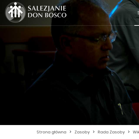
>
>
>
Strona główna
Zasoby
Rada Zasoby
Wi