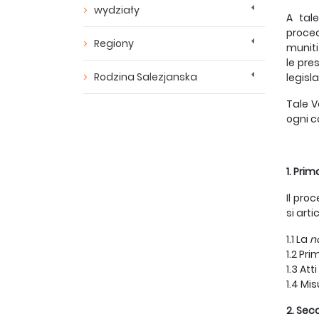
wydziały
A tal
proced
Regiony
muniti
le pre
Rodzina Salezjanska
legisl
Tale V
ogni c
1. Pri
Il pro
si art
1.1 La
no
1.2 Pr
1.3 Att
1.4 Mi
2. Sec