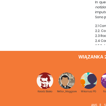
In que
notizia
imputa
Sono p
2.1 Co
2.2. C
2.3 Rac
2.4 Co
2.5 Rel
2.6 Te
WIĄZANKA 
3. Ter
Con la
succes
avviat
3.1 Stu
3.2 De
Ksiadz Bosko
Rettor_Maggiore
Wikariusz PG
F
3.3 Es
3.4 Pa
ANS
S