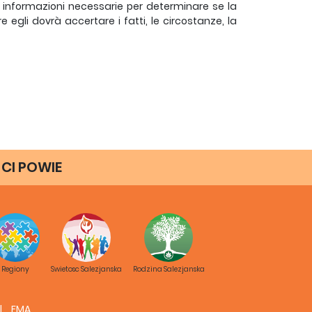
le informazioni necessarie per determinare se la
egli dovrà accertare i fatti, le circostanze, la
 CI POWIE
truttore termina il suo compito, fatta salva la
e resta sempre il responsabile del procedimento
e e le decisioni che assume.
Regiony
Swietosc Salezjanska
Rodzina Salezjanska
FMA