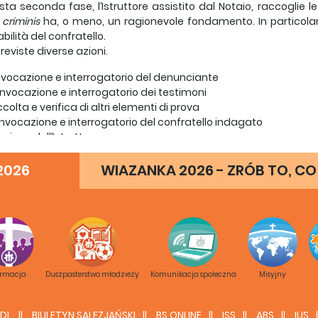
sta seconda fase, l’Istruttore assistito dal Notaio, raccoglie 
 criminis
ha, o meno, un ragionevole fondamento. In particolare 
bilità del confratello.
reviste diverse azioni.
nvocazione e interrogatorio del denunciante
onvocazione e interrogatorio dei testimoni
colta e verifica di altri elementi di prova
nvocazione e interrogatorio del confratello indagato
azione dell’Istruttore
mpi dell’indagine
2026
WIAZANKA 2026 - ZRÓB TO, CO
za fase. La valutazione degli esiti dell’indagine
 consegna degli atti dell’indagine e della sua relazione, l’Is
siva richiesta di un supplemento di indagine. L’Ispettore, ch
o, in questa terza fase ha un ruolo centrale, per gli atti che pon
dio e valutazione degli atti
creto di chiusura dell’indagine o richiesta di un supplemento
ormacja
Duszpasterstwo młodzieży
Komunikacja spoleczna
Misyjny
ame delle conclusioni dell’indagine nel Consiglio Ispettoriale
rere del Consiglio ispettoriale
DL
BIULETYN SALEZJAŃSKI
BS ONLINE
ISS
ABS
IUS