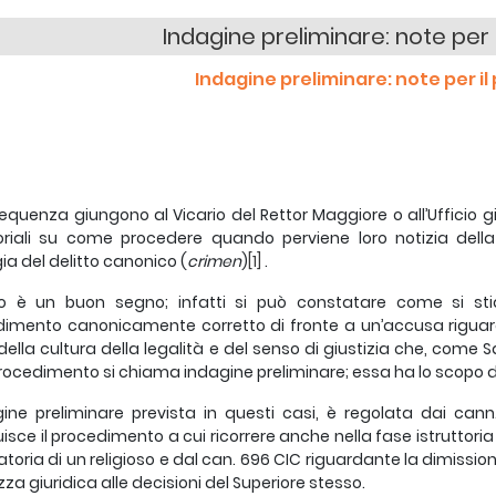
Indagine preliminare: note per
Indagine preliminare: note per i
equenza giungono al Vicario del Rettor Maggiore o all’Ufficio giu
oriali su come procedere quando perviene loro notizia della 
gia del delitto canonico (
crimen
)
[1]
.
o è un buon segno; infatti si può constatare come si st
imento canonicamente corretto di fronte a un’accusa riguar
della cultura della legalità e del senso di giustizia che, com
rocedimento si chiama indagine preliminare; essa ha lo scopo di
gine preliminare prevista in questi casi, è regolata dai cann.
uisce il procedimento a cui ricorrere anche nella fase istruttori
atoria di un religioso e dal can. 696 CIC riguardante la dimission
zza giuridica alle decisioni del Superiore stesso.