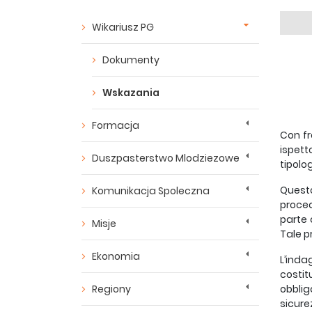
Wikariusz PG
Dokumenty
Wskazania
Formacja
Con fr
ispett
Duszpasterstwo Mlodziezowe
tipolo
Quest
Komunikacja Spoleczna
proced
parte 
Misje
Tale p
Ekonomia
L’inda
costit
Regiony
obblig
sicure