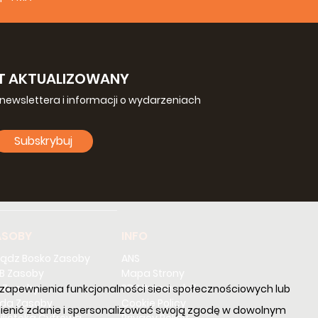
 alle attenzioni specifiche da avere in ciascuna
ggiore. Il giudizio su tali
delicta
è riservato alla
d il Consiglio ispettoriale esprimono soltanto un
T AKTUALIZOWANY
gine le accuse risultano verosimili, il caso deve
newslettera i informacji o wydarzeniach
e il Rettor Maggiore.
Subskrybuj
zione esterna di una legge canonica o di un precetto
olpa. Il Codice di Diritto Canonico, nella seconda
ittuose e le relative sanzioni penali: cann. 1364-
ase alla quale anche la violazione di una legge
pena, ma “solo quando la speciale gravità della
e gli scandali”.
ASOBY
INFO
 Essi sono compresi tra i
delicta reservata
indicati
dei reservatis
emanate dalla Congregazione per
iądz Bosko Zasoby
ANS
B Zasoby
Mapa Strony
 Zasoby
SDB Przewodnik
m, zapewnienia funkcjonalności sieci społecznościowych lub
da Zasoby
Cookie Policy
 zmienić zdanie i spersonalizować swoją zgodę w dowolnym