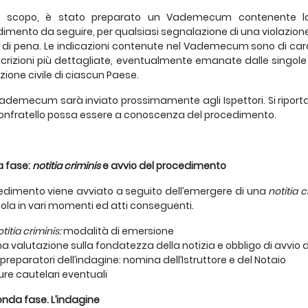
e scopo, è stato preparato un Vademecum contenente la 
imento da seguire, per qualsiasi segnalazione di una violazion
 di pena. Le indicazioni contenute nel Vademecum sono di car
scrizioni più dettagliate, eventualmente emanate dalle singole 
azione civile di ciascun Paese.
ademecum sarà inviato prossimamente agli Ispettori. Si ripor
onfratello possa essere a conoscenza del procedimento.
ma fase:
notitia criminis
e avvio del procedimento
cedimento viene avviato a seguito dell’emergere di una
notitia c
icola in vari momenti ed atti conseguenti.
titia criminis:
modalità di emersione
ima valutazione sulla fondatezza della notizia e obbligo di avvio 
i preparatori dell’indagine: nomina dell’Istruttore e del Notaio
sure cautelari eventuali
onda fase. L’indagine