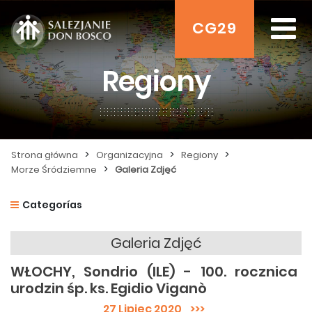
CG29
Regiony
>
>
>
Strona główna
Organizacyjna
Regiony
>
Morze Śródziemne
Galeria Zdjęć
Categorías
Galeria Zdjęć
WŁOCHY, Sondrio (ILE) - 100. rocznica
urodzin śp. ks. Egidio Viganò
27 Lipiec 2020
>>>