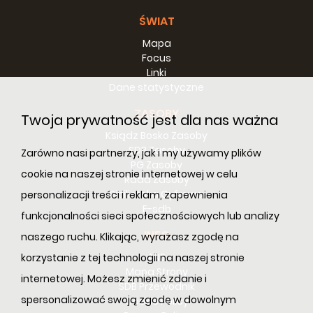
ŚWIAT
Mapa
Focus
Linki
Dane statystyczne
ZASOBY
Twoja prywatność jest dla nas ważna
Ksiądz Bosko Zasoby
SDB Zasoby
Zarówno nasi partnerzy, jak i my używamy plików
PG Zasoby
cookie na naszej stronie internetowej w celu
Rada Zasoby
Bibilioteka Cyfrowa
personalizacji treści i reklam, zapewnienia
E-sdb
funkcjonalności sieci społecznościowych lub analizy
INFO
naszego ruchu. Klikając, wyrażasz zgodę na
ANS
korzystanie z tej technologii na naszej stronie
Mapa Strony
internetowej. Możesz zmienić zdanie i
SDB Przewodnik
spersonalizować swoją zgodę w dowolnym
Cookie Policy