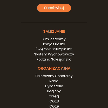
Subskrybuj
SALEZJANIE
Kim jesteśmy
Ksiądz Bosko
Świętość Salezjańska
System Wychowawczy
Rodzina Salezjańska
ORGANIZACYJNA
Przełożony Generalny
Rada
WŁOCHY, Venezia (INE) - Wizyta
Dykasterie
Regiony
Przełożonego Generalnego
Okręgi
16-18 marzec 2019
>>>
CG28
CG29