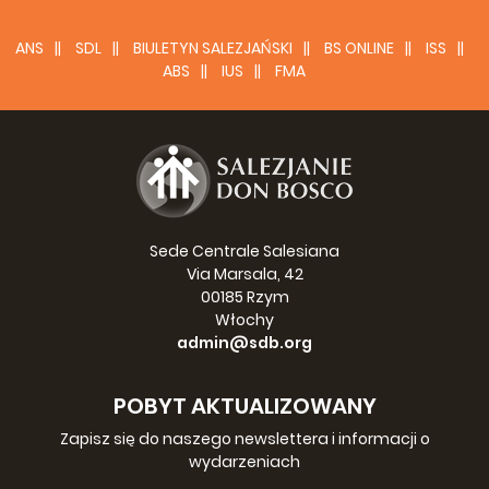
ANS
SDL
BIULETYN SALEZJAŃSKI
BS ONLINE
ISS
ABS
IUS
FMA
WŁOCHY, Vadolcco (ICP) - Otwarcie
Muzeum Salezjańskiego
28 wrzesień 2019
>>>
Sede Centrale Salesiana
Via Marsala, 42
00185 Rzym
Włochy
admin@sdb.org
POBYT AKTUALIZOWANY
Zapisz się do naszego newslettera i informacji o
wydarzeniach