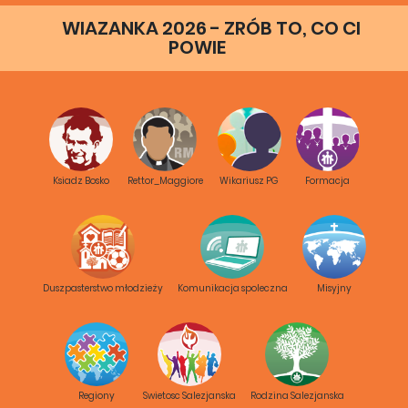
WIAZANKA 2026 - ZRÓB TO, CO CI
POWIE
Ksiadz Bosko
Rettor_Maggiore
Wikariusz PG
Formacja
Duszpasterstwo młodzieży
Komunikacja spoleczna
Misyjny
Regiony
Swietosc Salezjanska
Rodzina Salezjanska