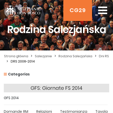
CG29
Rodzina Salezjańska
>
>
>
Strona główna
Salezjanie
Rodzina Salezjańska
Dni RS
>
DRS 2006-2014
Categorías
GFS: Giornate FS 2014
GFS 2014
Domande RM
Relazioni
Testimonianza
Tavola