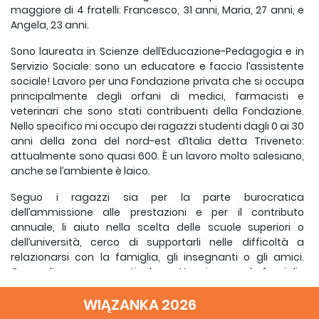
maggiore di 4 fratelli: Francesco, 31 anni, Maria, 27 anni, e
Angela, 23 anni.
Sono laureata in Scienze dell’Educazione-Pedagogia e in
Servizio Sociale: sono un educatore e faccio l’assistente
sociale! Lavoro per una Fondazione privata che si occupa
principalmente degli orfani di medici, farmacisti e
veterinari che sono stati contribuenti della Fondazione.
Nello specifico mi occupo dei ragazzi studenti dagli 0 ai 30
anni della zona del nord-est d’Italia detta Triveneto:
attualmente sono quasi 600. È un lavoro molto salesiano,
anche se l’ambiente è laico.
Seguo i ragazzi sia per la parte burocratica
dell’ammissione alle prestazioni e per il contributo
annuale, li aiuto nella scelta delle scuole superiori o
dell’università, cerco di supportarli nelle difficoltà a
relazionarsi con la famiglia, gli insegnanti o gli amici.
Cerco di avere una particolare attenzione per le famiglie
che hanno un ragazzo/a diversamente abile o quando un
genitore resta vedovo/a giovane e con figli piccoli: ad
WIĄZANKA 2026
esempio ho l’abitudine di fare un giro di telefonate nei