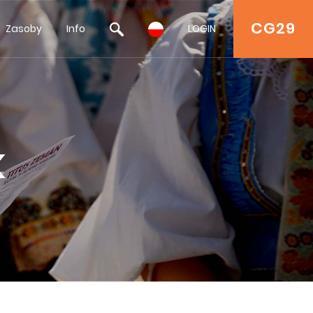
CG29
Zasoby
Info
LOGIN
k