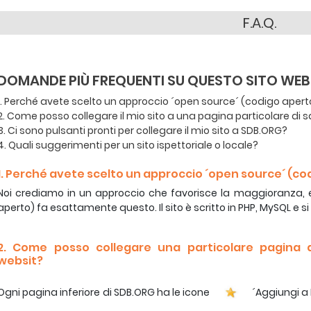
F.A.Q.
DOMANDE PIÙ FREQUENTI SU QUESTO SITO WEB
1. Perché avete scelto un approccio ´open source´ (codigo apert
2. Come posso collegare il mio sito a una pagina particolare di 
3. Ci sono pulsanti pronti per collegare il mio sito a SDB.ORG?
4. Quali suggerimenti per un sito ispettoriale o locale?
1. Perché avete scelto un approccio ´open source´ (co
Noi crediamo in un approccio che favorisce la maggioranza, e
aperto) fa esattamente questo. Il sito è scritto in PHP, MySQL e s
2. Come posso collegare una particolare pagina d
websit?
Ogni pagina inferiore di SDB.ORG ha le icone
´Aggiungi a 