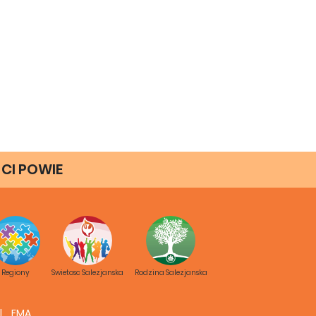
 CI POWIE
Regiony
Swietosc Salezjanska
Rodzina Salezjanska
FMA