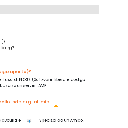
o)?
sdb.org?
digo aperto)?
 l´uso di FLOSS (Software Libero e codigo
i basa su un server LAMP
ello sdb.org al mio
Favouriti’ e
´Spedisci ad un Amico.´