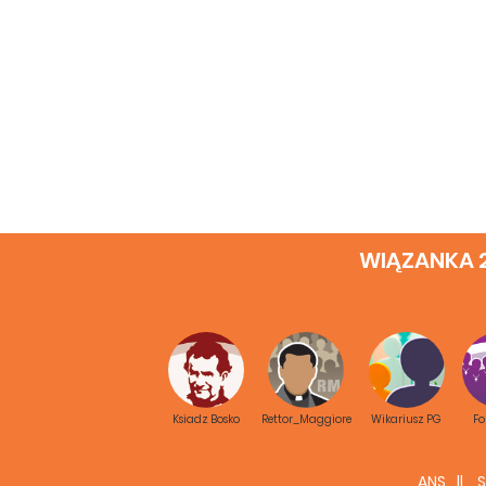
WIĄZANKA 
Ksiadz Bosko
Rettor_Maggiore
Wikariusz PG
F
ANS
S