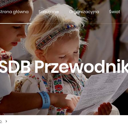
Strona główna
Salezjanie
Organizacyjna
Świat
SDB Przewodni
>
Q.