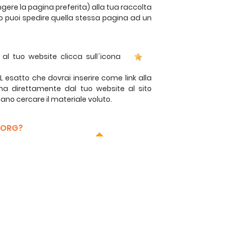
ere la pagina preferita) alla tua raccolta
 o puoi spedire quella stessa pagina ad un
 al tuo website clicca sull´icona
 URL esatto che dovrai inserire come link alla
ina direttamente dal tuo website al sito
bano cercare il materiale voluto.
B.ORG?