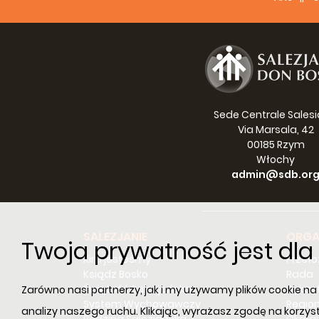
Sede Centrale Sales
Via Marsala, 42
00185 Rzym
Włochy
admin@sdb.or
SALEZJANIE
ORGA
Twoja prywatność jest dl
Kim jesteśmy
Przeł
Ksiądz Bosko
Rada
Świętość Salezjańska
Dykast
Zarówno nasi partnerzy, jak i my używamy plików cookie na n
System Wychowawczy
Regio
analizy naszego ruchu. Klikając, wyrażasz zgodę na korzys