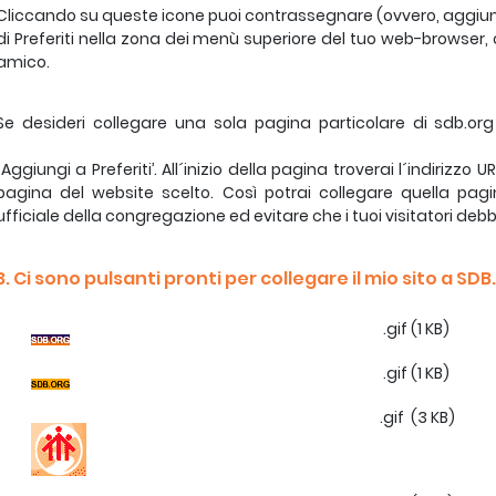
Cliccando su queste icone puoi contrassegnare (ovvero, aggiung
di Preferiti nella zona dei menù superiore del tuo web-browser,
amico.
Se desideri collegare una sola pagina particolare di sdb.org
´Aggiungi a Preferiti’. All´inizio della pagina troverai l´indirizzo
pagina del website scelto. Così potrai collegare quella pag
ufficiale della congregazione ed evitare che i tuoi visitatori deb
3. Ci sono pulsanti pronti per collegare il mio sito a SD
.gif (1 KB)
.gif (1 KB)
.gif (3 KB)