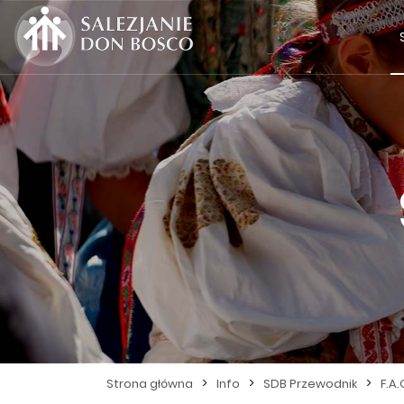
>
>
>
Strona główna
Info
SDB Przewodnik
F.A.