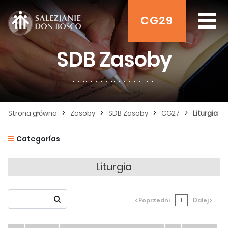
CG29
SDB Zasoby
>
>
>
>
Strona główna
Zasoby
SDB Zasoby
CG27
Liturgia
Categorías
Liturgia
< Poprzedni
1
Dalej >