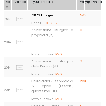
Rok
Zdjęcie
Tytuł i Treści
Wizyty
Download
5490
CG 27 Liturgia
2017
Dane |
16-03-2017
Animazione Liturgica e
11
preghiera (it)
2014
łowo kluczowe |
RMG
Animazione Liturgica
7
delle Regioni (it)
2014
łowo kluczowe |
RMG
Liturgia dal 25 febbraio al
1230
12 aprile (Esercizi,
2014
quaresima - it)
łowo kluczowe |
RMG