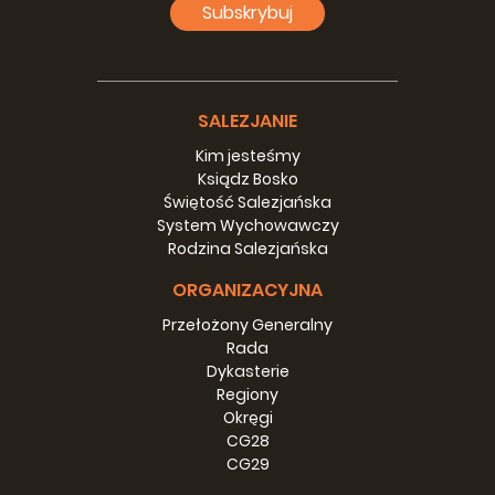
Subskrybuj
SALEZJANIE
Kim jesteśmy
Ksiądz Bosko
Świętość Salezjańska
System Wychowawczy
Rodzina Salezjańska
ORGANIZACYJNA
Przełożony Generalny
Rada
Dykasterie
Regiony
Okręgi
CG28
CG29