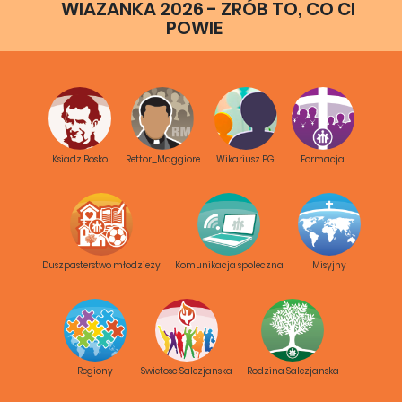
WIAZANKA 2026 - ZRÓB TO, CO CI
POWIE
Ksiadz Bosko
Rettor_Maggiore
Wikariusz PG
Formacja
Duszpasterstwo młodzieży
Komunikacja spoleczna
Misyjny
Regiony
Swietosc Salezjanska
Rodzina Salezjanska