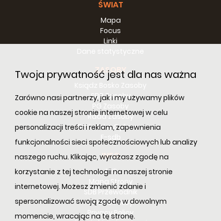
ŚWIAT
Mapa
Focus
Linki
Dane statystyczne
ZASOBY
Twoja prywatność jest dla nas ważna
Ksiądz Bosko Zasoby
SDB Zasoby
Zarówno nasi partnerzy, jak i my używamy plików
PG Zasoby
cookie na naszej stronie internetowej w celu
Rada Zasoby
Bibilioteka Cyfrowa
personalizacji treści i reklam, zapewnienia
E-sdb
funkcjonalności sieci społecznościowych lub analizy
INFO
naszego ruchu. Klikając, wyrażasz zgodę na
ANS
korzystanie z tej technologii na naszej stronie
Mapa Strony
internetowej. Możesz zmienić zdanie i
SDB Przewodnik
spersonalizować swoją zgodę w dowolnym
Cookie Policy
Privacy Policy
momencie, wracając na tę stronę.