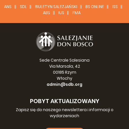
ANS
SDL
BIULETYN SALEZJAŃSKI
BS ONLINE
ISS
ABS
IUS
FMA
Sede Centrale Salesiana
Via Marsala, 42
00185 Rzym
Włochy
admin@sdb.org
POBYT AKTUALIZOWANY
Zapisz się do naszego newslettera i informacji o
wydarzeniach