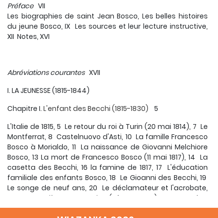
Préface
VII
Les biographies de saint Jean Bosco, Les belles histoires
du jeune Bosco, IX Les sources et leur lecture instructive,
XII Notes, XVI
Abréviations courantes
XVII
I. LA JEUNESSE (1815-1844)
Chapitre I.
L'enfant des Becchi (1815-1830)
5
L'Italie de 1815, 5 Le retour du roi à Turin (20 mai 1814), 7 Le
Montferrat, 8 Castelnuovo d'Asti, 10 La famille Francesco
Bosco à Morialdo, 11 La naissance de Giovanni Melchiore
Bosco, 13 La mort de Francesco Bosco (11 mai 1817), 14 La
casetta des Becchi, 16 la famine de 1817, 17 L'éduca­tion
familiale des enfants Bosco, 18 Le Gioanni des Becchi, 19
Le songe de neuf ans, 20 Le déclamateur et l'acrobate,
23 La première communion (Pâques 1827), 25 Le vacher
des Moglia (février 1828-novembre 1829), 26 L'épisode