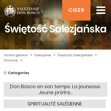
CG29
Świętość Salezjańska
>
>
>
Strona główna
Salezjanie
Świętość Salezjańska
>
Pomoce
Categorías
Don Bosco en son temps. La jeunesse.
Jeune prêtre...
SPIRITUALITÉ SALÉSIENNE