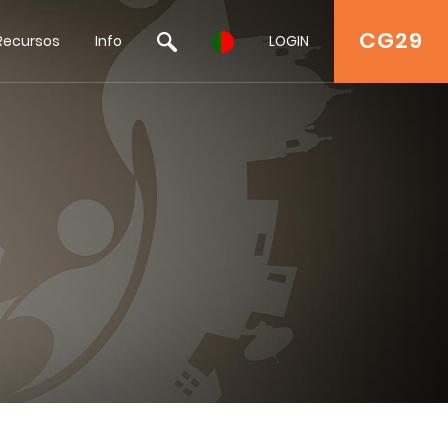
CG29
Recursos
Info
LOGIN