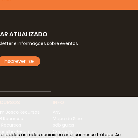
ia 15 de julho de 2019:
gretariocg28@sdb.org
CAR ATUALIZADO
letter e informações sobre eventos
Inscrever-se
ECURSOS
INFO
m Bosco Recursos
ANS
B Recursos
Mapa do Sitio
 Recursos
sdb guias
nselho Recursos
Cookie Policy
lidades às redes sociais ou analisar nosso tráfego. Ao