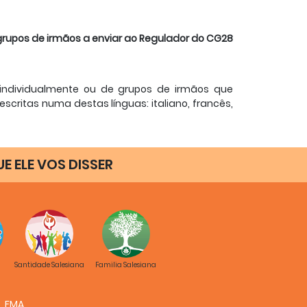
grupos de irmãos a enviar ao Regulador do CG28
 individualmente ou de grupos de irmãos que
scritas numa destas línguas: italiano, francês,
de aos Capítulos Inspetoriais, também às
e, de enviar as suas propostas ao Regulador do
UE ELE VOS DISSER
.
ema
"Quais Salesianos para os jovens de hoje"?
Para
gação, às Constituições ou aos Regulamentos.
osta formulada de modo conciso com as suas
Santidade Salesiana
Familia Salesiana
Inspetoria ou Visitadoria e peças aos diretores
FMA