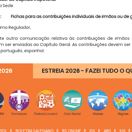
a Sede
: Fichas para as contribuições individuais de irmãos ou de 
imo Regulador,
-te outra comunicação relativa às contribuições de irmãos
 ser enviadas ao Capítulo Geral. As contribuições devem ser e
, português, espanhol.
s Regulamentos Gerais oferecem a possibilidade, além 
dades locais, a grupos de irmãos ou a sócios individualment
2026
ESTREIA 2026 - FAZEI TUDO O Q
Reg. 112). Envio-te, por isso os módulos para essas contribuições
 primeiramente, as
fichas para cada um dos três núcleos do t
contribuições é importante a essencialidade da formulação.
, também, a
ficha para propostas relativas à vida da Congre
 caso, é preciso que haja em cada ficha uma única prop
ações.
 RM
Formacao
Pastoral Juvenil
Com Social
Missoes
Regioes
e gentilmente que envies estas fichas às comunidades da tua 
presentem esta oportunidade aos irmãos.
SDL
BOLETIM SALESIANO
BS ONLINE
ISS
ABS
IUS