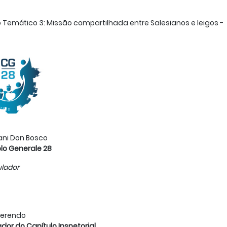
 Temático 3: Missão compartilhada entre Salesianos e leigos -
ani Don Bosco
lo Generale 28
lador
verendo
dor do Capítulo Inspetorial