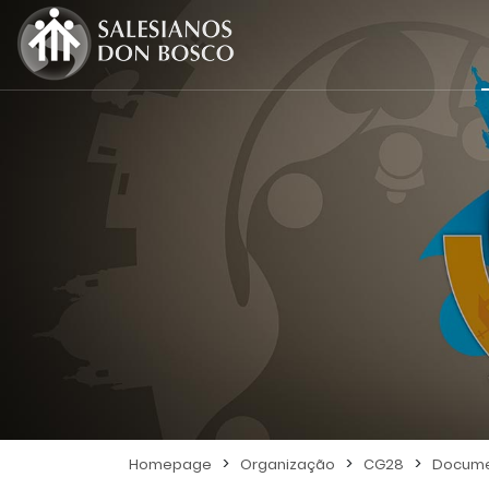
>
>
>
Homepage
Organização
CG28
Docume