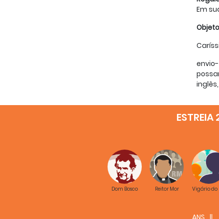
Em su
Objeto
Caríss
envio
possam
inglês
Nosso
comuni
ESTREIA 
CG28 (
1. Há,
estas 
2. Há
Neste
motiv
Dom Bosco
Reitor Mor
Vigário do
Peço-t
que a
ANS