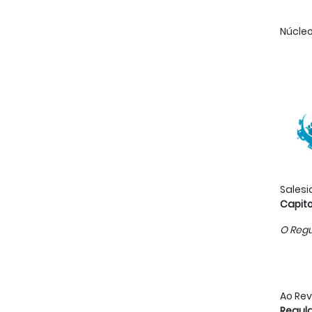
Núcleo
Salesi
Capito
O Regu
Ao Re
Regula