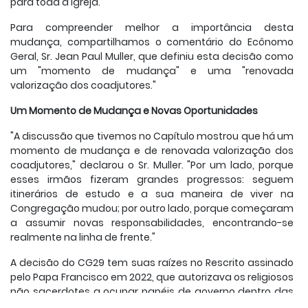
para toda a Igreja.
Para compreender melhor a importância desta
mudança, compartilhamos o comentário do Ecônomo
Geral, Sr. Jean Paul Muller, que definiu esta decisão como
um "momento de mudança" e uma "renovada
valorização dos coadjutores."
Um Momento de Mudança e Novas Oportunidades
"A discussão que tivemos no Capítulo mostrou que há um
momento de mudança e de renovada valorização dos
coadjutores," declarou o Sr. Muller. "Por um lado, porque
esses irmãos fizeram grandes progressos: seguem
itinerários de estudo e a sua maneira de viver na
Congregação mudou; por outro lado, porque começaram
a assumir novas responsabilidades, encontrando-se
realmente na linha de frente."
A decisão do CG29 tem suas raízes no Rescrito assinado
pelo Papa Francisco em 2022, que autorizava os religiosos
não sacerdotes a ocupar papéis de governo dentro das
comunidades. No entanto, o Sr. Muller expressou um