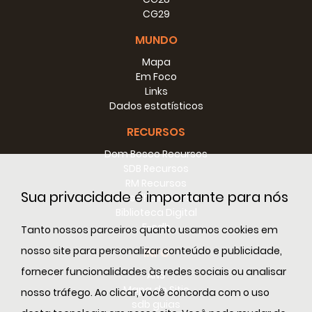
CG29
MUNDO
Mapa
Em Foco
Links
Dados estatísticos
RECURSOS
Dom Bosco Recursos
SDB Recursos
RM Recursos
Sua privacidade é importante para nós
Conselho Recursos
Biblioteca Digital
E-sdb
Tanto nossos parceiros quanto usamos cookies em
nosso site para personalizar conteúdo e publicidade,
INFO
fornecer funcionalidades às redes sociais ou analisar
ANS
Mapa do Sitio
nosso tráfego. Ao clicar, você concorda com o uso
sdb guias