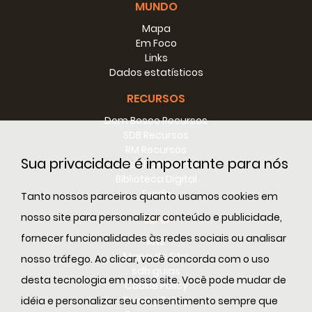
MUNDO
Mapa
Em Foco
Links
Dados estatísticos
RECURSOS
Dom Bosco Recursos
SDB Recursos
RM Recursos
Sua privacidade é importante para nós
Conselho Recursos
Biblioteca Digital
E-sdb
Tanto nossos parceiros quanto usamos cookies em
nosso site para personalizar conteúdo e publicidade,
INFO
fornecer funcionalidades às redes sociais ou analisar
ANS
Mapa do Sitio
nosso tráfego. Ao clicar, você concorda com o uso
sdb guias
desta tecnologia em nosso site. Você pode mudar de
Cookie Policy
Privacy Policy
idéia e personalizar seu consentimento sempre que