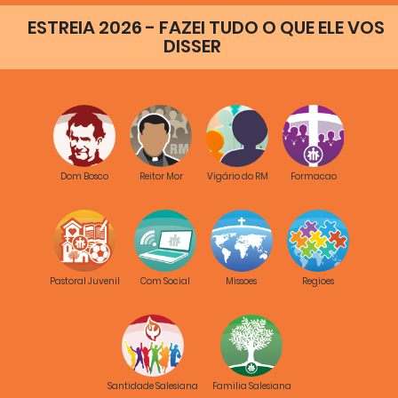
ESTREIA 2026 - FAZEI TUDO O QUE ELE VOS
DISSER
Dom Bosco
Reitor Mor
Vigário do RM
Formacao
Pastoral Juvenil
Com Social
Missoes
Regioes
Santidade Salesiana
Familia Salesiana