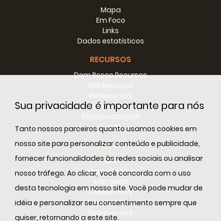
Mapa
Em Foco
Links
Dados estatísticos
P. OWOUDOU
RECURSOS
Dom Bosco Recursos
SDB Recursos
RM Recursos
Sua privacidade é importante para nós
Conselho Recursos
Alphonse
Biblioteca Digital
Conselheiro para a Região
E-sdb
Tanto nossos parceiros quanto usamos cookies em
África Central e Ocidental
nosso site para personalizar conteúdo e publicidade,
INFO
fornecer funcionalidades às redes sociais ou analisar
ANS
Mapa do Sitio
nosso tráfego. Ao clicar, você concorda com o uso
sdb guias
desta tecnologia em nosso site. Você pode mudar de
Cookie Policy
Privacy Policy
idéia e personalizar seu consentimento sempre que
Escreva-nos
quiser, retornando a este site.