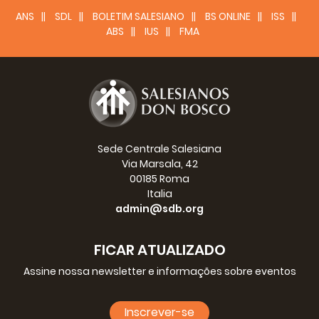
ANS
SDL
BOLETIM SALESIANO
BS ONLINE
ISS
ABS
IUS
FMA
Sede Centrale Salesiana
P.
Fidel Maria Orendain
Via Marsala, 42
Conselheiro para a
00185 Roma
Comunicação Social
Italia
admin@sdb.org
FICAR ATUALIZADO
Assine nossa newsletter e informações sobre eventos
Inscrever-se