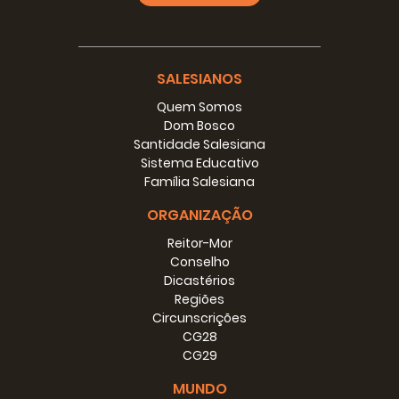
P.
Jorge Mario Crisafulli
SALESIANOS
Conselheiro para as
Missões
Quem Somos
Dom Bosco
Santidade Salesiana
Sistema Educativo
Família Salesiana
ORGANIZAÇÃO
Reitor-Mor
Conselho
Dicastérios
Regiões
Circunscrições
CG28
P. Gabriel Stawowy
CG29
Ecônomo geral
MUNDO