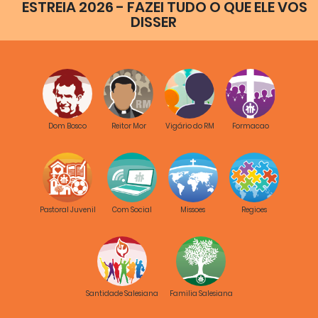
ESTREIA 2026 - FAZEI TUDO O QUE ELE VOS
DISSER
P.
Silvio Roggia
Conselheiro para a
Formação
Dom Bosco
Reitor Mor
Vigário do RM
Formacao
Pastoral Juvenil
Com Social
Missoes
Regioes
P.
Rafael Bejarano
Conselheiro para a
Pastoral Juvenil
Santidade Salesiana
Familia Salesiana