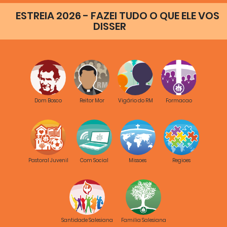
ESTREIA 2026 - FAZEI TUDO O QUE ELE VOS
DISSER
Dom Bosco
Reitor Mor
Vigário do RM
Formacao
Pastoral Juvenil
Com Social
Missoes
Regioes
Santidade Salesiana
Familia Salesiana