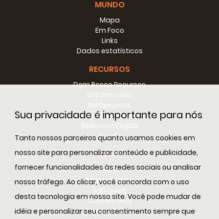
MUNDO
Mapa
Em Foco
Links
Dados estatísticos
RECURSOS
Dom Bosco Recursos
SDB Recursos
RM Recursos
Sua privacidade é importante para nós
Conselho Recursos
Biblioteca Digital
E-sdb
Tanto nossos parceiros quanto usamos cookies em
nosso site para personalizar conteúdo e publicidade,
INFO
fornecer funcionalidades às redes sociais ou analisar
ANS
Mapa do Sitio
nosso tráfego. Ao clicar, você concorda com o uso
sdb guias
desta tecnologia em nosso site. Você pode mudar de
Cookie Policy
Privacy Policy
idéia e personalizar seu consentimento sempre que