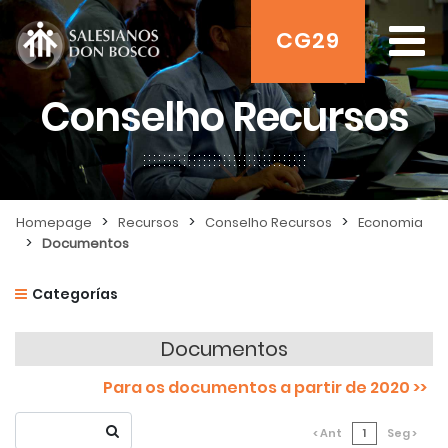
CG29
Conselho Recursos
>
>
>
Homepage
Recursos
Conselho Recursos
Economia
>
Documentos
Categorías
Documentos
Para os documentos a partir de 2020 >>
< Ant
1
Seg >