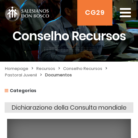
CG29
Conselho Recursos
>
>
>
Homepage
Recursos
Conselho Recursos
>
Pastoral Juvenil
Documentos
Categorías
Dichiarazione della Consulta mondiale