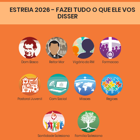
ESTREIA 2026 - FAZEI TUDO O QUE ELE VOS
DISSER
Dom Bosco
Reitor Mor
Vigário do RM
Formacao
Pastoral Juvenil
Com Social
Missoes
Regioes
Santidade Salesiana
Familia Salesiana