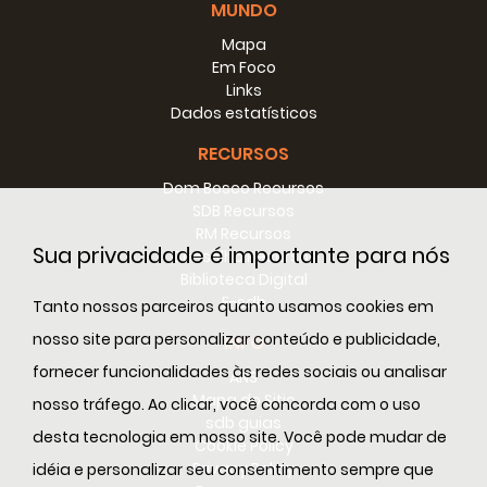
MUNDO
Mapa
Em Foco
Links
Dados estatísticos
RECURSOS
Dom Bosco Recursos
SDB Recursos
RM Recursos
Sua privacidade é importante para nós
Conselho Recursos
Biblioteca Digital
E-sdb
Tanto nossos parceiros quanto usamos cookies em
nosso site para personalizar conteúdo e publicidade,
INFO
fornecer funcionalidades às redes sociais ou analisar
ANS
Mapa do Sitio
nosso tráfego. Ao clicar, você concorda com o uso
sdb guias
desta tecnologia em nosso site. Você pode mudar de
Cookie Policy
Privacy Policy
idéia e personalizar seu consentimento sempre que