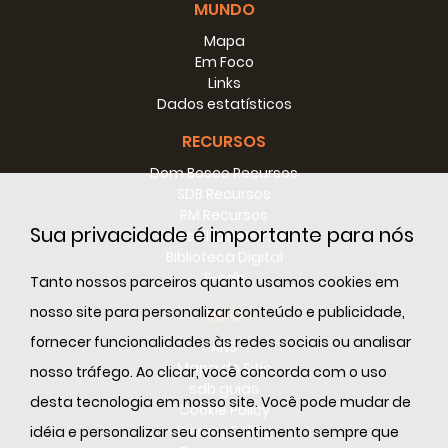
MUNDO
Mapa
Em Foco
Links
Dados estatísticos
RECURSOS
Dom Bosco Recursos
SDB Recursos
RM Recursos
Sua privacidade é importante para nós
Conselho Recursos
Biblioteca Digital
E-sdb
Tanto nossos parceiros quanto usamos cookies em
nosso site para personalizar conteúdo e publicidade,
INFO
fornecer funcionalidades às redes sociais ou analisar
ANS
Mapa do Sitio
nosso tráfego. Ao clicar, você concorda com o uso
sdb guias
desta tecnologia em nosso site. Você pode mudar de
Cookie Policy
Privacy Policy
idéia e personalizar seu consentimento sempre que