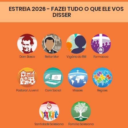
ESTREIA 2026 - FAZEI TUDO O QUE ELE VOS
DISSER
Dom Bosco
Reitor Mor
Vigário do RM
Formacao
Pastoral Juvenil
Com Social
Missoes
Regioes
Santidade Salesiana
Familia Salesiana