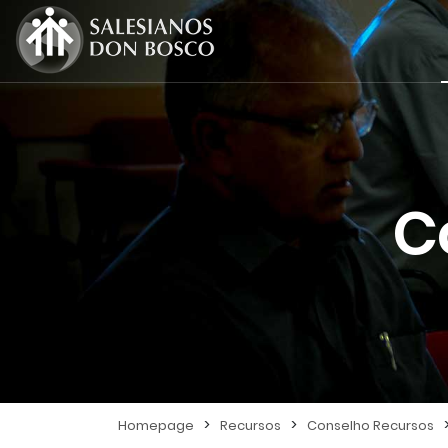
C
>
>
Homepage
Recursos
Conselho Recursos