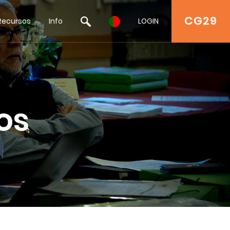
CG29
Recursos
Info
LOGIN
os