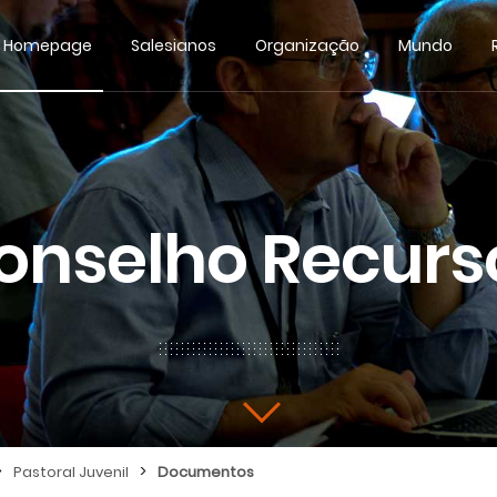
Homepage
Salesianos
Organização
Mundo
onselho Recurs
>
>
Pastoral Juvenil
Documentos