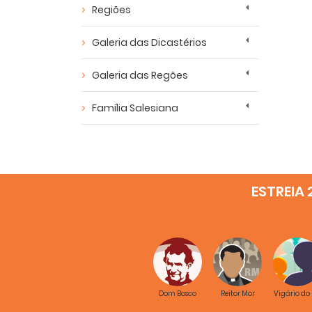
Regiões
Galeria das Dicastérios
Galeria das Regões
Família Salesiana
ESTREIA 
Dom Bosco
Reitor Mor
Vigário do