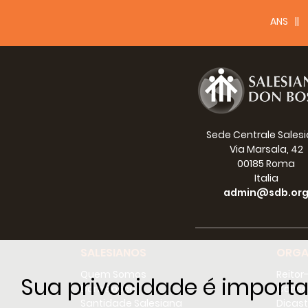
ANS
Sede Centrale Sales
Via Marsala, 42
00185 Roma
Italia
admin@sdb.or
SALESIANOS
ORGA
Quem Somos
Reitor
Sua privacidade é importa
Dom Bosco
Conse
Santidade Salesiana
Dicast