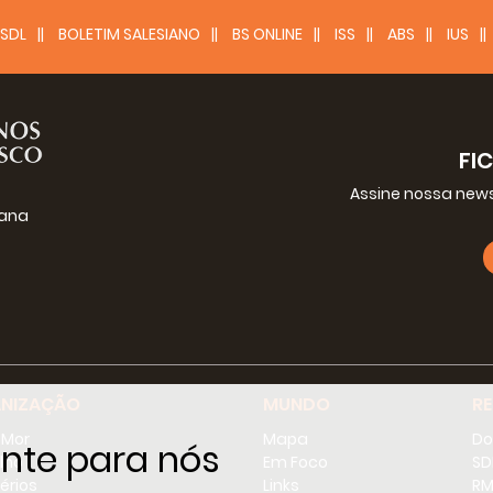
SDL
BOLETIM SALESIANO
BS ONLINE
ISS
ABS
IUS
FI
Assine nossa news
iana
g
NIZAÇÃO
MUNDO
R
-Mor
Mapa
Do
nte para nós
lho
Em Foco
SD
érios
Links
RM