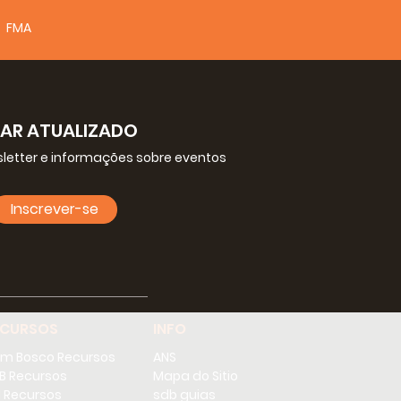
FMA
CAR ATUALIZADO
letter e informações sobre eventos
Inscrever-se
ECURSOS
INFO
m Bosco Recursos
ANS
B Recursos
Mapa do Sitio
 Recursos
sdb guias