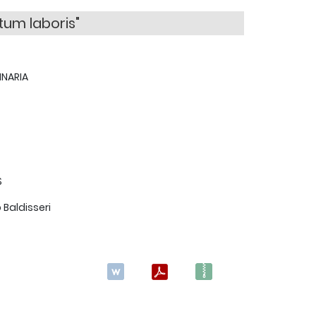
tum laboris"
INARIA
S
 Baldisseri