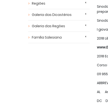
Regiões
Sinodo
prepar
Galeria das Dicastérios
Sinodo
Galeria das Regões
I giov
Família Salesiana
2018 L
www.E
2018 Ed
Corso 
011 9
ABBREV
AL Amo
DC De