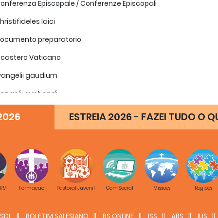
ferenza Episcopale / Conferenze Episcopali
istifideles laici
cumento preparatorio
castero Vaticano
angelii gaudium
ngelii nuntiandi
ornata mondiale della gioventù
2026
ESTREIA 2026 - FAZEI TUDO O Q
udete et exsultate
udium et spes
enescit ecclesia
men fidei
 RM
Formacao
Pastoral Juvenil
Com Social
Missoes
Regioes
men gentium
SDL
BOLETIM SALESIANO
BS ONLINE
ISS
ABS
IUS