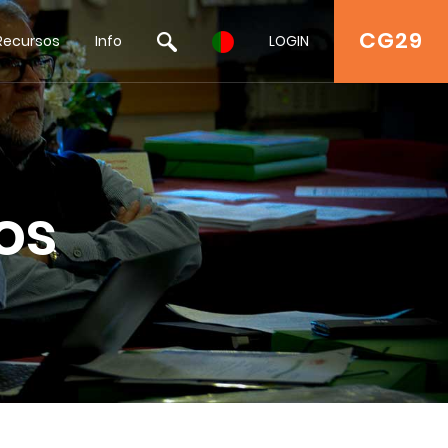
CG29
Recursos
Info
LOGIN
os