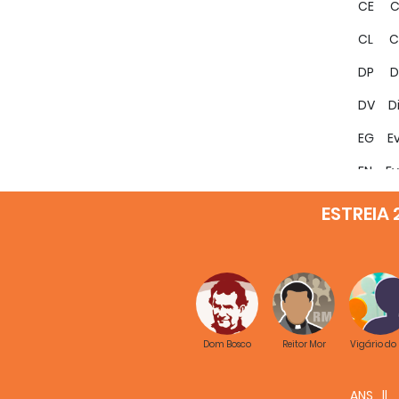
CE Con
CL Chr
DP Do
DV Di
EG Ev
EN Eva
GMG Gi
ESTREIA 
GE Ga
GS Ga
IE luv
LF Lu
Dom Bosco
Reitor Mor
Vigário do
LG Lu
ANS