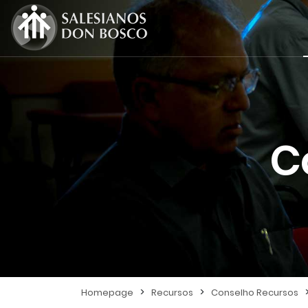
C
>
>
Homepage
Recursos
Conselho Recursos