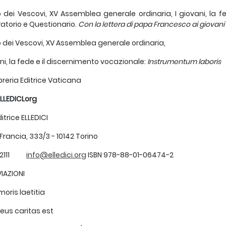
 dei Vescovi, XV Assemblea generale ordinaria, I giovani, la
atorio e Questionario.
Con la lettera di papa Francesco ai giovani
 dei Vescovi, XV Assemblea generale ordinaria,
ani, la fede e il discernimento vocazionale:
Instrumentum laboris
ibreria Editrice Vaticana
LLEDICLorg
itrice ELLEDICI
Francia, 333/3 - 10142 Torino
552111
info@elledici.org
ISBN 978-88-01-06474-2
IAZIONI
ris laetitia
us caritas est