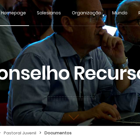
Homepage
Salesianos
Organização
Mundo
onselho Recurs
>
>
Pastoral Juvenil
Documentos