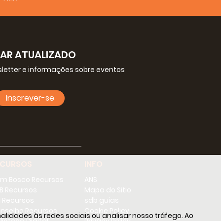
CAR ATUALIZADO
letter e informações sobre eventos
Inscrever-se
ECURSOS
INFO
m Bosco Recursos
ANS
B Recursos
Mapa do Sitio
 Recursos
sdb guias
nselho Recursos
Cookie Policy
lidades às redes sociais ou analisar nosso tráfego. Ao