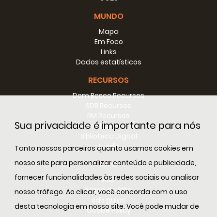
MUNDO
Mapa
Em Foco
Links
Dados estatísticos
RECURSOS
Dom Bosco Recursos
SDB Recursos
RM Recursos
Sua privacidade é importante para nós
Conselho Recursos
Biblioteca Digital
E-sdb
Tanto nossos parceiros quanto usamos cookies em
nosso site para personalizar conteúdo e publicidade,
INFO
fornecer funcionalidades às redes sociais ou analisar
ANS
Mapa do Sitio
nosso tráfego. Ao clicar, você concorda com o uso
sdb guias
desta tecnologia em nosso site. Você pode mudar de
Cookie Policy