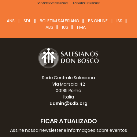
Santidade Salesiana
Familia Salesiana
umano vive nel rispetto del mondo che lo circonda.
Federica Damiana Dalmazzo
ANS
SDL
BOLETIM SALESIANO
BS ONLINE
ISS
Fondazione "Don Bosco nel mondo"
ABS
IUS
FMA
Sede Centrale Salesiana
Via Marsala, 42
00185 Roma
Italia
admin@sdb.org
FICAR ATUALIZADO
Assine nossa newsletter e informações sobre eventos