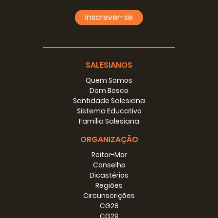
Inscrever-se
SALESIANOS
Quem Somos
Dom Bosco
Santidade Salesiana
Sistema Educativo
Família Salesiana
ORGANIZAÇÃO
Reitor-Mor
Conselho
Dicastérios
Regiões
Circunscrições
CG28
CG29