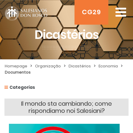
CG29
Dicastérios
>
>
>
>
Homepage
Organização
Dicastérios
Economia
Documentos
Categorías
Il mondo sta cambiando; come
rispondiamo noi Salesiani?