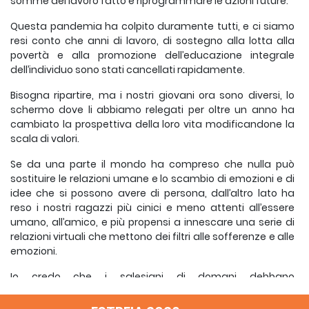
somme del lavoro fatto e riprogrammare le azioni future.
Questa pandemia ha colpito duramente tutti, e ci siamo
resi conto che anni di lavoro, di sostegno alla lotta alla
povertà e alla promozione dell’educazione integrale
dell’individuo sono stati cancellati rapidamente.
Bisogna ripartire, ma i nostri giovani ora sono diversi, lo
schermo dove li abbiamo relegati per oltre un anno ha
cambiato la prospettiva della loro vita modificandone la
scala di valori.
Se da una parte il mondo ha compreso che nulla può
sostituire le relazioni umane e lo scambio di emozioni e di
idee che si possono avere di persona, dall’altro lato ha
reso i nostri ragazzi più cinici e meno attenti all’essere
umano, all’amico, e più propensi a innescare una serie di
relazioni virtuali che mettono dei filtri alle sofferenze e alle
emozioni.
Io credo che i salesiani di domani debbano
accompagnare i giovani nel mondo digitale aiutandoli a
comprendere le molteplici difficoltà, i pericoli, ma anche