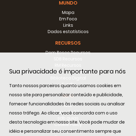
MUNDO
Mapa
Em Foco
Links
Dados estatísticos
RECURSOS
Dom Bosco Recursos
SDB Recursos
RM Recursos
Sua privacidade é importante para nós
Conselho Recursos
Biblioteca Digital
E-sdb
Tanto nossos parceiros quanto usamos cookies em
nosso site para personalizar conteúdo e publicidade,
INFO
fornecer funcionalidades às redes sociais ou analisar
ANS
Mapa do Sitio
nosso tráfego. Ao clicar, você concorda com o uso
sdb guias
desta tecnologia em nosso site. Você pode mudar de
Cookie Policy
Privacy Policy
idéia e personalizar seu consentimento sempre que