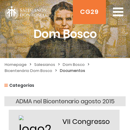
CG29
Dom Bosco
>
>
>
Homepage
Salesianos
Dom Bosco
>
Bicentenário Dom Bosco
Documentos
Categorías
ADMA nel Bicentenario agosto 2015
VII Congresso