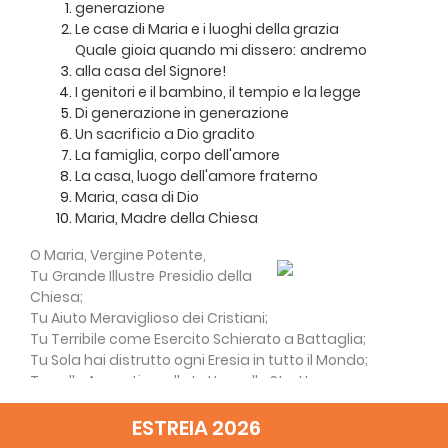
generazione
Le case di Maria e i luoghi della grazia
Quale gioia quando mi dissero: andremo
alla casa del Signore!
I genitori e il bambino, il tempio e la legge
Di generazione in generazione
Un sacrificio a Dio gradito
La famiglia, corpo dell'amore
La casa, luogo dell'amore fraterno
Maria, casa di Dio
Maria, Madre della Chiesa
O Maria, Vergine Potente,
Tu Grande Illustre Presidio della
Chiesa;
Tu Aiuto Meraviglioso dei Cristiani;
Tu Terribile come Esercito Schierato a Battaglia;
Tu Sola hai distrutto ogni Eresia in tutto il Mondo;
Tu nelle Angustie, nelle Lotte, nelle Strettezze
difendici dal Nemico e nell'ora della Morte
accogli l'Anima nostra in Paradiso!
ESTREIA 2026