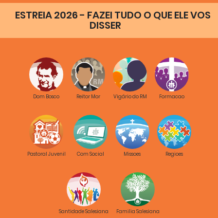
ESTREIA 2026 - FAZEI TUDO O QUE ELE VOS
Amen
DISSER
Dom Bosco
Reitor Mor
Vigário do RM
Formacao
Pastoral Juvenil
Com Social
Missoes
Regioes
Santidade Salesiana
Familia Salesiana