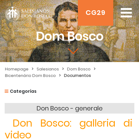
CG29
Dom Bosco
>
>
>
Homepage
Salesianos
Dom Bosco
>
Bicentenário Dom Bosco
Documentos
Categorías
Don Bosco - generale
Don Bosco: galleria di
video