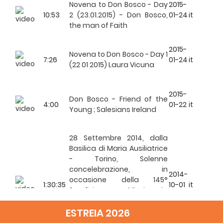
Novena to Don Bosco - Day
2015-
10:53
2 (23.01.2015) - Don Bosco,
01-24
it
the man of Faith
2015-
Novena to Don Bosco - Day 1
7:26
01-24
it
(22 01 2015) Laura Vicuna
2015-
Don Bosco - Friend of the
4:00
01-22
it
Young ; Salesians Ireland
28 Settembre 2014, dalla
Basilica di Maria Ausiliatrice
- Torino, Solenne
concelebrazione, in
2014-
occasione della 145°
1:30:35
10-01
it
Spedizione Missionaria
Salesiana, presieduta dal
ESTREIA 2026
Rettor Maggiore dei
Salesiani don Ángel