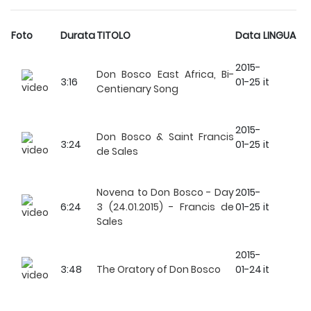
Foto
Durata
TITOLO
Data
LINGUA
2015-
Don Bosco East Africa, Bi-
3:16
01-25
it
Centienary Song
2015-
Don Bosco & Saint Francis
3:24
01-25
it
de Sales
Novena to Don Bosco - Day
2015-
6:24
3 (24.01.2015) - Francis de
01-25
it
Sales
2015-
3:48
The Oratory of Don Bosco
01-24
it