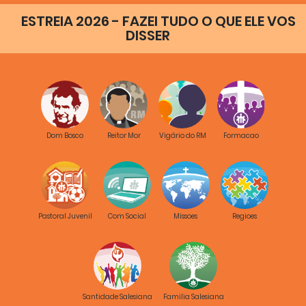
Fernández Artime.
ESTREIA 2026 - FAZEI TUDO O QUE ELE VOS
DISSER
Omelia del Rettor Maggiore
Don Ángel Fernandez
2014-
Artime in occasione della
12:38
10-01
it
Solenne Celebrazione per la
145° Partenza dei missionari
salesiani.
Dom Bosco
Reitor Mor
Vigário do RM
Formacao
Prima parte della
presentazione dell'anno
Bicentenario della nascita
2014-
di San Giovanni Bosco ad
7:33
10-01
it
opera di Don Angel Artime, X
successore di Don Bosco.
Pastoral Juvenil
Com Social
Missoes
Regioes
Video prodotto da Don
Bosco Italia.
Video Saluto Anno
Bicentenario
2014-
Santidade Salesiana
Familia Salesiana
Video Saluto Anno