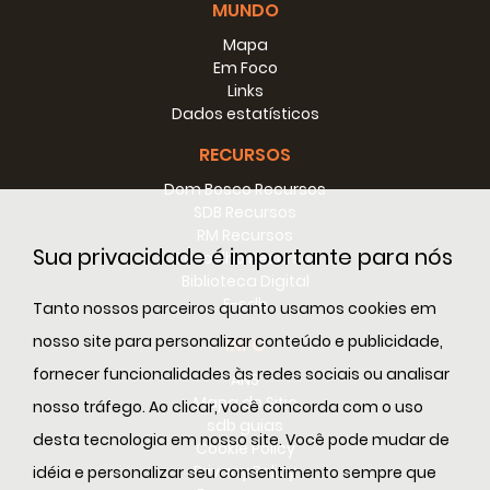
MUNDO
Failla
Mapa
Presentazione per il
2014-
Em Foco
1:15:24
Bicentenario della nascita
02-10
it
Links
di Don Bosco
Dados estatísticos
RECURSOS
31 gennaio 2014:
Celebrazione Eucaristica di
Dom Bosco Recursos
Don Pascual Chávez - Dalla
SDB Recursos
Basilica di Maria Ausiliatrice
2014-
RM Recursos
di Torino: Celebrazione
02-
Sua privacidade é importante para nós
Conselho Recursos
1:24:01
it
Eucaristica in occasione
03
Biblioteca Digital
della Festa di Don Bosco.
E-sdb
Tanto nossos parceiros quanto usamos cookies em
Celebra il Rettore Maggiore
nosso site para personalizar conteúdo e publicidade,
dei Salesiani, Don Pascual
INFO
Chávez Villanueva
fornecer funcionalidades às redes sociais ou analisar
ANS
Mapa do Sitio
nosso tráfego. Ao clicar, você concorda com o uso
31 gennaio 2014:
sdb guias
Celebrazione Eucaristica di
desta tecnologia em nosso site. Você pode mudar de
Cookie Policy
Mons. Cesare Nosiglia -
Privacy Policy
idéia e personalizar seu consentimento sempre que
Dalla Basilica di Maria
2014-