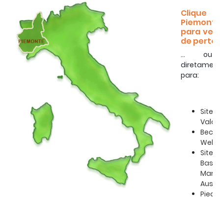
Clique
Piemont
para ver
de perto .
... ou
diretamen
para:
Site
Vald
Becch
Webs
Site
Basíl
Maria
Ausili
Pied