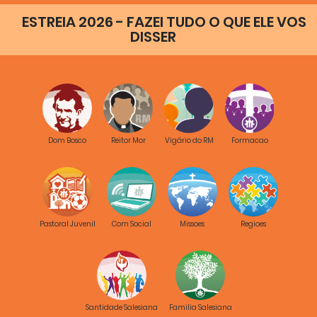
ESTREIA 2026 - FAZEI TUDO O QUE ELE VOS
DISSER
Dom Bosco
Reitor Mor
Vigário do RM
Formacao
Pastoral Juvenil
Com Social
Missoes
Regioes
Santidade Salesiana
Familia Salesiana