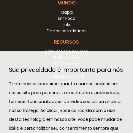
MUNDO
Mapa
Em Foco
Links
Dados estatísticos
RECURSOS
Dom Bosco Recursos
SDB Recursos
RM Recursos
Sua privacidade é importante para nós
Conselho Recursos
Biblioteca Digital
E-sdb
Tanto nossos parceiros quanto usamos cookies em
nosso site para personalizar conteúdo e publicidade,
INFO
fornecer funcionalidades às redes sociais ou analisar
ANS
Mapa do Sitio
nosso tráfego. Ao clicar, você concorda com o uso
sdb guias
desta tecnologia em nosso site. Você pode mudar de
Cookie Policy
Privacy Policy
idéia e personalizar seu consentimento sempre que