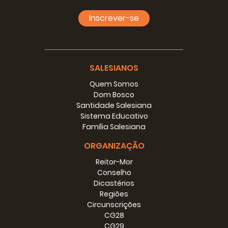
Consolata - Prêmio da Prefeitura e da Obra
dos Mendigos - Quinta-feira Santa - A Lavabo
Inscrever-se
II 1849 - Encerramento dos seminários - Casa
Pinardi - Obolo di S. Pietro - Capelas de Pio IX -
Oratório do Anjo da Guarda - Visita dos
deputados
Feriados nacionais
SALESIANOS
Um fato particular
Quem Somos
Novas dificuldades - Um conforto - Abade
Dom Bosco
Rosmini e o arcipreste Pietro de Gaudenzi
Santidade Salesiana
Compre em casa Pinardi e em casa Beleza - O
Sistema Educativo
ano de 1850
Família Salesiana
Igreja de São Francisco de Sales
Explosão da revista em pó - Fassio Gabriele -
ORGANIZAÇÃO
Bênção da nova igreja
Ano 1852
Reitor-Mor
1853
Conselho
Letture Cattoliche
Dicastérios
1854
Regiões
Attentati personali
Circunscrições
Aggressione - Pioggia di bastonate
CG28
i1 cane Grigio
CG29