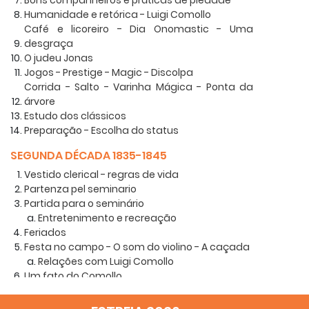
Bons companheiros e práticas de piedade
Humanidade e retórica - Luigi Comollo
Café e licoreiro - Dia Onomastic - Uma
desgraça
O judeu Jonas
Jogos - Prestige - Magic - Discolpa
Corrida - Salto - Varinha Mágica - Ponta da
árvore
Estudo dos clássicos
Preparação - Escolha do status
SEGUNDA DÉCADA 1835-1845
Vestido clerical - regras de vida
Partenza pel seminario
Partida para o seminário
Entretenimento e recreação
Feriados
Festa no campo - O som do violino - A caçada
Relações com Luigi Comollo
Um fato do Comollo
Prêmio - Sacristia - T. Giovanni Borel
Estúdio