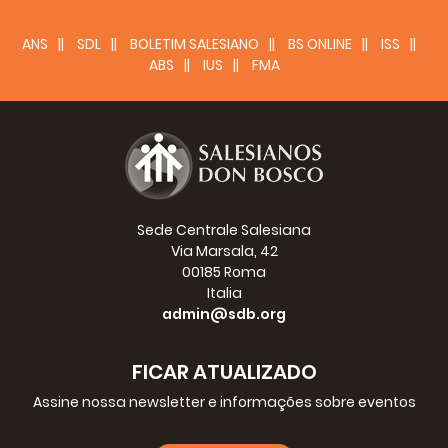
sentidos Lucro na escola
ANS
SDL
BOLETIM SALESIANO
BS ONLINE
ISS
17
ABS
IUS
FMA
CAPÍTULO XIV -
Deliberação para ir ao Oratório de São
Francisco de Sales
18
CAPÍTULO XV -
Episódios e viagem a Turim
Sede Centrale Salesiana
20
Via Marsala, 42
00185 Roma
CAPÍTULO XVI -
Padrão de vida no Oratório - Primeira
Italia
detenção
admin@sdb.org
21
FICAR ATUALIZADO
CAPÍTULO XVII -
Alegria
Assine nossa newsletter e informações sobre eventos
22