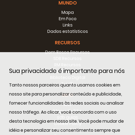
MUNDO
CAPÍTULO XXIII -
Suas penitências
Mapa
30
Em Foco
Links
CAPÍTULO XXIV -
Fatos e ditos detalhes
Dados estatísticos
RECURSOS
31
Dom Bosco Recursos
RUBRICA XXV -
Suas cartas
SDB Recursos
RM Recursos
33
Sua privacidade é importante para nós
Conselho Recursos
Biblioteca Digital
CAPÍTULO XXVI -
Última carta - Pensamentos para a mãe
E-sdb
Tanto nossos parceiros quanto usamos cookies em
36
nosso site para personalizar conteúdo e publicidade,
INFO
fornecer funcionalidades às redes sociais ou analisar
ANS
CAPÍTULO XXVII -
penitência inadequada e princípio de sua
Mapa do Sitio
doença
nosso tráfego. Ao clicar, você concorda com o uso
sdb guias
desta tecnologia em nosso site. Você pode mudar de
Cookie Policy
38
Privacy Policy
idéia e personalizar seu consentimento sempre que