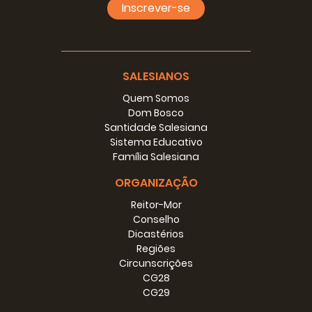
Inscrever-se
CAPÍTULO XVIII -
Estudo e diligência
24
CAPÍTULO XIX -
Confissão
SALESIANOS
Quem Somos
25
Dom Bosco
Santidade Salesiana
RUBRICA XX - A
Sagrada Comunhão
Sistema Educativo
Família Salesiana
26
ORGANIZAÇÃO
CAPÍTULO XXI -
Veneração do Santíssimo Sacramento
Reitor-Mor
Sacramento
Conselho
Dicastérios
28
Regiões
Circunscrições
CAPÍTULO XXII -
Espírito de oração
CG28
CG29
29