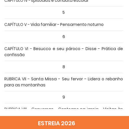
CAPÍTULO IV -
Episódios e conduta escolar
5
CAPÍTULO V -
Vida familiar - Pensamento noturno
6
CAPÍTULO VI -
Besucco e seu pároco - Disse - Prática de
confissão
8
RUBRICA VII -
Santa Missa - Seu fervor - Lidera o rebanho
para as montanhas
9
RUBRICA VIII -
Conversas - Contegno na igreja - Visitas às
SS.
Sacramento
ESTREIA 2026
12