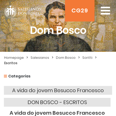
CG29
Dom Bosco
>
>
>
>
Homepage
Salesianos
Dom Bosco
Scritti
Escritos
Categorías
A vida do jovem Besucco Francesco
DON BOSCO - ESCRITOS
A vida do jovem Besucco Francesco