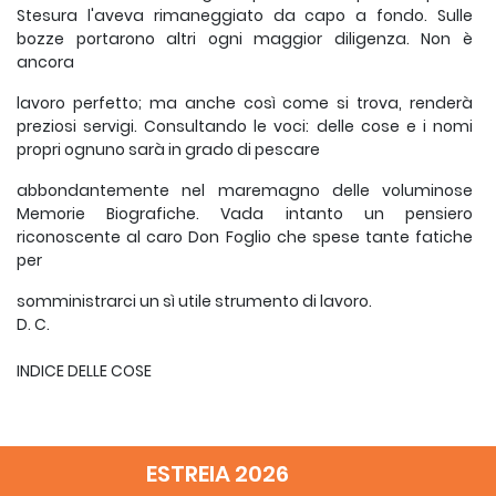
Stesura l'aveva rimaneggiato da capo a fondo. Sulle
bozze portarono altri ogni maggior diligenza. Non è
ancora
lavoro perfetto; ma anche così come si trova, renderà
preziosi servigi. Consultando le voci: delle cose e i nomi
propri ognuno sarà in grado di pescare
abbondantemente nel maremagno delle voluminose
Memorie Biografiche. Vada intanto un pensiero
riconoscente al caro Don Foglio che spese tante fatiche
per
somministrarci un sì utile strumento di lavoro.
D. C.
INDICE DELLE COSE
A + b c (aned.), 6, 409; (b. notte), 8, 950.
ESTREIA 2026
Abbandonato (-i), v. Orfani, Defezioni,