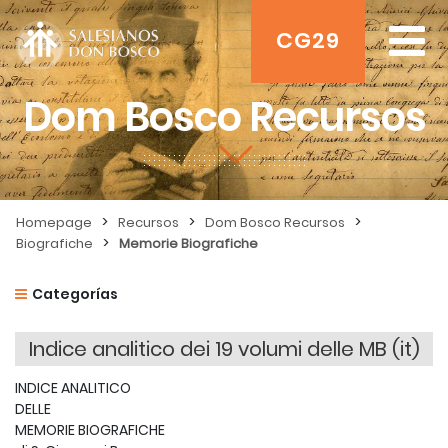
CG29
Dom Bosco Recursos
>
>
>
Homepage
Recursos
Dom Bosco Recursos
>
Biografiche
Memorie Biografiche
Categorías
Indice analitico dei 19 volumi delle MB (it)
INDICE ANALITICO
DELLE
MEMORIE BIOGRAFICHE