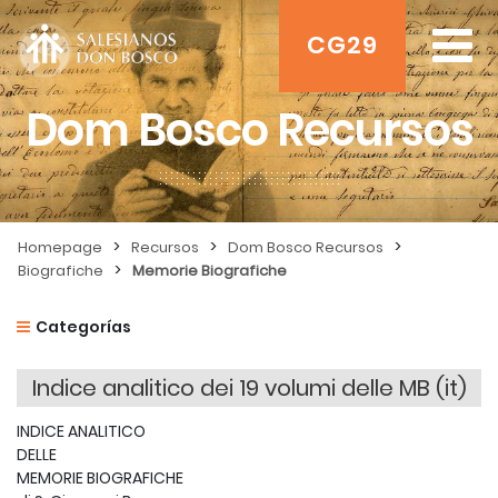
CG29
Dom Bosco Recursos
>
>
>
Homepage
Recursos
Dom Bosco Recursos
>
Biografiche
Memorie Biografiche
Categorías
Indice analitico dei 19 volumi delle MB (it)
INDICE ANALITICO
DELLE
MEMORIE BIOGRAFICHE