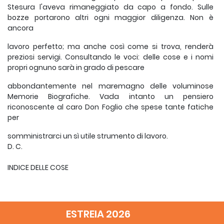
Stesura l'aveva rimaneggiato da capo a fondo. Sulle
bozze portarono altri ogni maggior diligenza. Non è
ancora
lavoro perfetto; ma anche così come si trova, renderà
preziosi servigi. Consultando le voci: delle cose e i nomi
propri ognuno sarà in grado di pescare
abbondantemente nel maremagno delle voluminose
Memorie Biografiche. Vada intanto un pensiero
riconoscente al caro Don Foglio che spese tante fatiche
per
somministrarci un sì utile strumento di lavoro.
D. C.
INDICE DELLE COSE
A + b c (aned.), 6, 409; (b. notte), 8, 950.
ESTREIA 2026
Abbandonato (-i), v. Orfani, Defezioni,