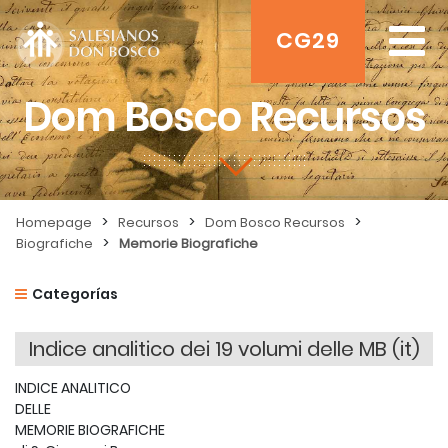
CG29
Dom Bosco Recursos
>
>
>
Homepage
Recursos
Dom Bosco Recursos
>
Biografiche
Memorie Biografiche
Categorías
Indice analitico dei 19 volumi delle MB (it)
INDICE ANALITICO
DELLE
MEMORIE BIOGRAFICHE