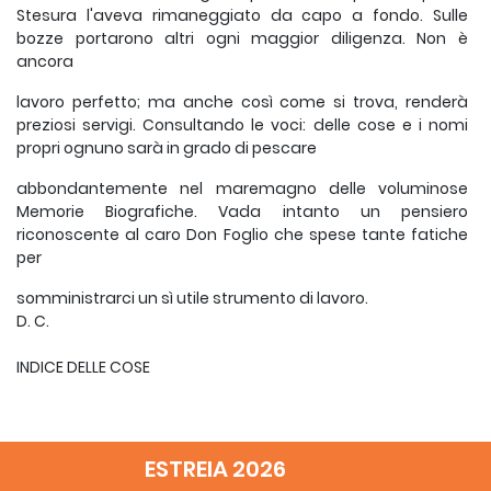
Stesura l'aveva rimaneggiato da capo a fondo. Sulle
bozze portarono altri ogni maggior diligenza. Non è
ancora
lavoro perfetto; ma anche così come si trova, renderà
preziosi servigi. Consultando le voci: delle cose e i nomi
propri ognuno sarà in grado di pescare
abbondantemente nel maremagno delle voluminose
Memorie Biografiche. Vada intanto un pensiero
riconoscente al caro Don Foglio che spese tante fatiche
per
somministrarci un sì utile strumento di lavoro.
D. C.
INDICE DELLE COSE
A + b c (aned.), 6, 409; (b. notte), 8, 950.
ESTREIA 2026
Abbandonato (-i), v. Orfani, Defezioni,