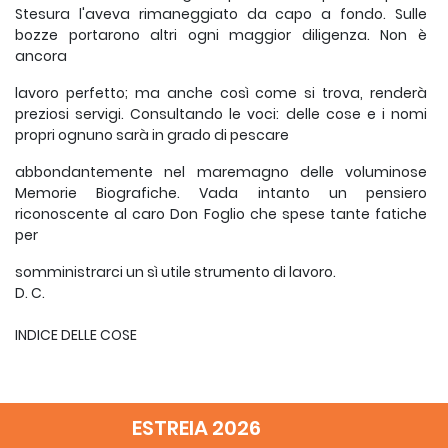
Stesura l'aveva rimaneggiato da capo a fondo. Sulle
bozze portarono altri ogni maggior diligenza. Non è
ancora
lavoro perfetto; ma anche così come si trova, renderà
preziosi servigi. Consultando le voci: delle cose e i nomi
propri ognuno sarà in grado di pescare
abbondantemente nel maremagno delle voluminose
Memorie Biografiche. Vada intanto un pensiero
riconoscente al caro Don Foglio che spese tante fatiche
per
somministrarci un sì utile strumento di lavoro.
D. C.
INDICE DELLE COSE
A + b c (aned.), 6, 409; (b. notte), 8, 950.
ESTREIA 2026
Abbandonato (-i), v. Orfani, Defezioni,