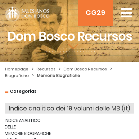
CG29
Dom Bosco Recursos
>
>
>
Homepage
Recursos
Dom Bosco Recursos
>
Biografiche
Memorie Biografiche
Categorías
Indice analitico dei 19 volumi delle MB (it)
INDICE ANALITICO
DELLE
MEMORIE BIOGRAFICHE