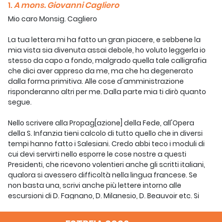
1.
A mons. Giovanni Cagliero
Mio caro Monsig. Cagliero
La tua lettera mi ha fatto un gran piacere, e sebbene la
mia vista sia divenuta assai debole, ho voluto leggerla io
stesso da capo a fondo, malgrado quella tale calligrafia
che dici aver appreso da me, ma che ha degenerato
dalla forma primitiva. Alle cose d'amministrazione
risponderanno altri per me. Dalla parte mia ti dirò quanto
segue.
Nello scrivere alla Propag[azione] della Fede, all'Opera
della S. Infanzia tieni calcolo di tutto quello che in diversi
tempi hanno fatto i Salesiani. Credo abbi teco i moduli di
cui devi servirti nello esporre le cose nostre a questi
Presidenti, che ricevono volentieri anche gli scritti italiani,
qualora si avessero difficoltà nella lingua francese. Se
non basta una, scrivi anche più lettere intorno alle
escursioni di D. Fagnano, D. Milanesio, D. Beauvoir etc. Si
noti particolarmente [il numero de] i battezzati, cresimati,
instruiti, ricoverati in passato o al presente. Si ritenga che