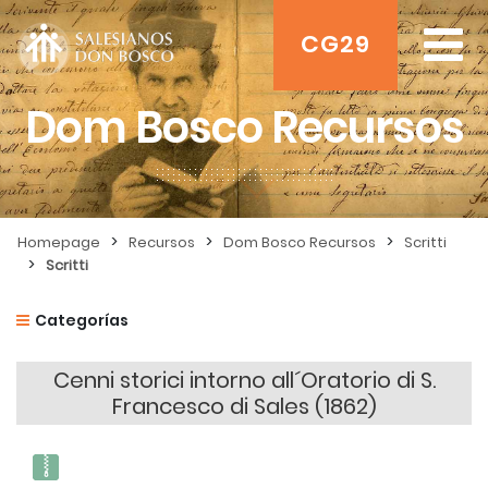
CG29
Dom Bosco Recursos
>
>
>
Homepage
Recursos
Dom Bosco Recursos
Scritti
>
Scritti
Categorías
Cenni storici intorno all´Oratorio di S.
Francesco di Sales (1862)