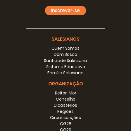
casa Moretta, un recinto di casa Filippi servirono di
Oratorio sino alla primavera del 1846.
Inscrever-se
In quest´anno fu presa a pigione e di poi comperata casa
Pinardi nella regione Valdocco, dove sorse l´Oratorio di S.
Francesco di Sales. Il numero dei giovani crebbe a tale che
l´anno 1850 spesso oltrepassavano i due ed anche i tre
SALESIANOS
mila.
Quem Somos
A fine di provvedere a questo bisogno l´anno 1851
Dom Bosco
innalzavasi la chiesa attuale e ciò facevasi con ajuto di
Santidade Salesiana
Lotterie di oggetti e con altre private oblazioni.
Sistema Educativo
Família Salesiana
Oratorio di S. Luigi a Porta Nuova.
ORGANIZAÇÃO
L´anno 1847 visto che pel gran numero i giovani non
Reitor-Mor
potevano più essere contenuti nell´Oratorio di S.
Conselho
Francesco di Sales se ne apriva un altro a Porta Nuova tra
Dicastérios
il viale dei Platani e quello del Valentino. La direzione di
Regiões
esso fu affidata al Teol. Carpano Giacinto, di poi passò ad
Circunscrições
altri, e presentemente il Teol. Leonardo Murialdo ne è
CG28
zelante direttore. Il numero medio dei giovani è di circa
CG29
500.