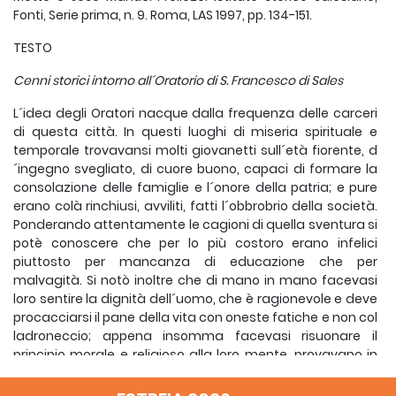
Fonti, Serie prima, n. 9. Roma, LAS 1997, pp. 134-151.
TESTO
Cenni storici intorno all´Oratorio di S. Francesco di Sales
L´idea degli Oratori nacque dalla frequenza delle carceri
di questa città. In questi luoghi di miseria spirituale e
temporale trovavansi molti giovanetti sull´età fiorente, d
´ingegno svegliato, di cuore buono, capaci di formare la
consolazione delle famiglie e l´onore della patria; e pure
erano colà rinchiusi, avviliti, fatti l´obbrobrio della società.
Ponderando attentamente le cagioni di quella sventura si
potè conoscere che per lo più costoro erano infelici
piuttosto per mancanza di educazione che per
malvagità. Si notò inoltre che di mano in mano facevasi
loro sentire la dignità dell´uomo, che è ragionevole e deve
procacciarsi il pane della vita con oneste fatiche e non col
ladroneccio; appena insomma facevasi risuonare il
principio morale e religioso alla loro mente, provavano in
cuore un piacere di cui non sapevansi dare ragione, ma
che loro faceva desiderare di essere più buoni. Di fatto