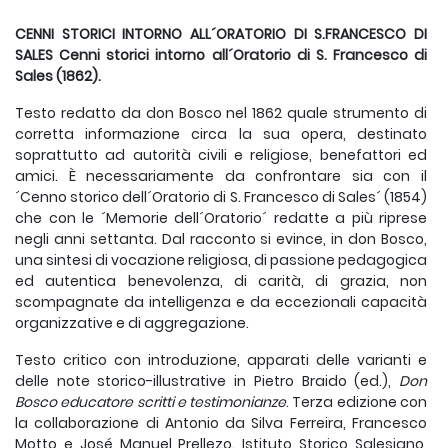
CENNI STORICI INTORNO ALL´ORATORIO DI S.FRANCESCO DI
SALES
Cenni storici intorno all´Oratorio di S. Francesco di
Sales (1862).
Testo redatto da don Bosco nel 1862 quale strumento di
corretta informazione circa la sua opera, destinato
soprattutto ad autorità civili e religiose, benefattori ed
amici. È necessariamente da confrontare sia con il
´Cenno storico dell´Oratorio di S. Francesco di Sales´ (1854)
che con le ´Memorie dell´Oratorio´ redatte a più riprese
negli anni settanta. Dal racconto si evince, in don Bosco,
una sintesi di vocazione religiosa, di passione pedagogica
ed autentica benevolenza, di carità, di grazia, non
scompagnate da intelligenza e da eccezionali capacità
organizzative e di aggregazione.
Testo critico con introduzione, apparati delle varianti e
delle note storico-illustrative in Pietro Braido (ed.),
Don
Bosco educatore scritti e testimonianze
. Terza edizione con
la collaborazione di Antonio da Silva Ferreira, Francesco
Motto e José Manuel Prellezo. Istituto Storico Salesiano,