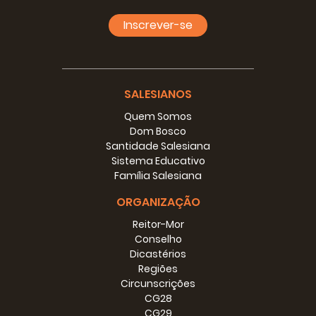
abbiano pregato secondo l´intenzione di S. S. per qualche
tempo. ed inoltre siano intervenuti allo stesso pio
Inscrever-se
esercizio. Ogni volta poi che con cuore almeno contrito
divotamente interverranno al prefato pio esercizio, e
avranno pregato come sopra, concede ogni volta l
´indulgenza di cento giorni. Le quali indulgenze saranno in
vigore {8 [78]} per sette anni senza alcuna spedizione di
SALESIANOS
Breve, e con facoltà di applicarle in suffragio de´ fedeli
Quem Somos
defunti. - Dato in Roma dalla Sacra Congregaz.e delle S.
Dom Bosco
Indulgenze il giorno 6 aprile 1846. - GABRIELE Cardinale
Santidade Salesiana
FERRETTI Pref.o - A. Arc. PRINZIVALLI Sost.to
Sistema Educativo
Família Salesiana
Il regnante Pio IX Papa estende le anzidette indulgenze a
tempo perpetuo.
ORGANIZAÇÃO
A perpetua memoria del fatto. Esposto a Noi fu per parte
della diletta Figlia in Cristo Giulia Colbert Marchesa di
Reitor-Mor
Barolo, che per umilissime preci da lei indirizzate al nostro
Conselho
Predecessore Gregorio XVI. {9 [79]} di felice ricordanza,
Dicastérios
essa aveva ottenuto per lo spazio di sette anni, con
Regiões
Rescritto della Congregazione preposta alle Indulgenze e
Circunscrições
sacre Reliquie, dato il 6. del mese di Aprile del corrente
CG28
anno MOCCCXLVI, che tutti i fedeli i quali facessero il pio
CG29