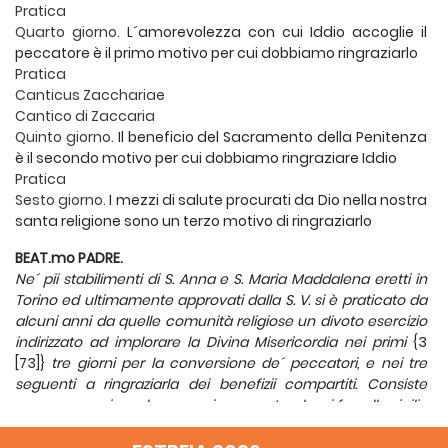
Pratica
Quarto giorno.
L´amorevolezza con cui Iddio accoglie il
peccatore è il primo motivo per cui dobbiamo ringraziarlo
Pratica
Canticus Zacchariae
Cantico di Zaccaria
Quinto giorno.
Il beneficio del Sacramento della Penitenza
è il secondo motivo per cui dobbiamo ringraziare Iddio
Pratica
Sesto giorno.
I mezzi di salute procurati da Dio nella nostra
santa religione sono un terzo motivo di ringraziarlo
BEAT.mo PADRE.
Ne´ pii stabilimenti di S. Anna e S. Maria Maddalena eretti in
Torino ed ultimamente approvati dalla S. V. si è praticato da
alcuni anni da quelle comunità religiose un divoto esercizio
indirizzato ad implorare la Divina Misericordia nei primi
{3
[73]}
tre giorni per la conversione de´ peccatori, e nei tre
seguenti a ringraziarla dei benefizii compartiti. Consiste
come segue: in un breve ragionamento, che si fa nella vigilia
del primo giorno, vi si espone il piano, e lo scopo della
Divozione; nei tre seguenti si propongono le pratiche di