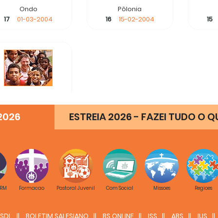
Ondo
Pôlonia
17
01-03-2004
16
15-02-2004
15
Luc Van Looy
13
01-01-2004
2026
ESTREIA 2026 - FAZEI TUDO O Q
 RM
Formacao
Pastoral Juvenil
Com Social
Missoes
Regioes
SDL
BOLETIM SALESIANO
BS ONLINE
ISS
ABS
IUS