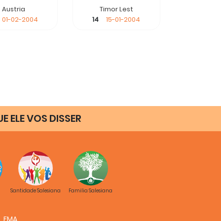
Austria
Timor Lest
01-02-2004
14
15-01-2004
UE ELE VOS DISSER
Santidade Salesiana
Familia Salesiana
FMA