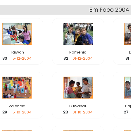
Em Foco 2004
Taiwan
Romênia
33
15-12-2004
32
01-12-2004
31
Valencia
Guwahati
Pa
29
15-10-2004
28
01-10-2004
27