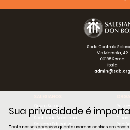
Sede Centrale Sales
Via Marsala, 42
00185 Roma
Italia
admin@sdb.or
SALESIANOS
ORGA
Quem Somos
Reitor
Sua privacidade é importa
Dom Bosco
Conse
Santidade Salesiana
Dicast
Sistema Educativo
Regiõ
Tanto nossos parceiros quanto usamos cookies em nosso sit