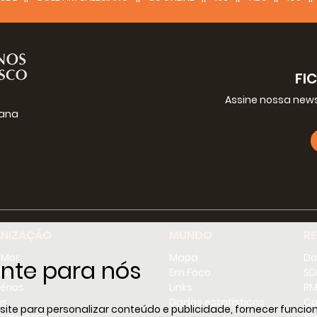
FI
Assine nossa news
iana
g
NIZAÇÃO
MUNDO
R
-Mor
Mapa
Do
nte para nós
lho
Em Foco
SD
érios
Links
RM
es
Dados estatísticos
Co
e para personalizar conteúdo e publicidade, fornecer funciona