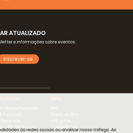
CAR ATUALIZADO
letter e informações sobre eventos
Inscrever-se
ECURSOS
INFO
m Bosco Recursos
ANS
B Recursos
Mapa do Sitio
 Recursos
sdb guias
nselho Recursos
Cookie Policy
lidades às redes sociais ou analisar nosso tráfego. Ao