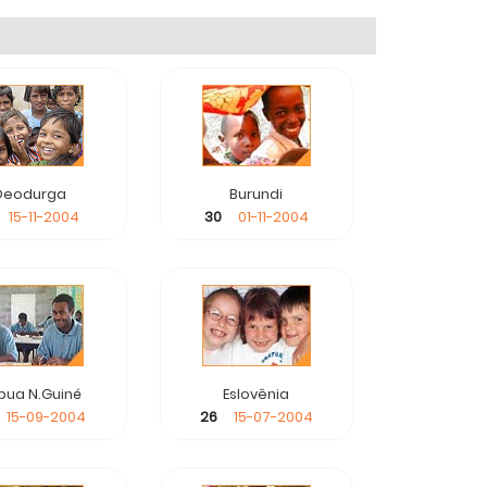
Deodurga
Burundi
15-11-2004
30
01-11-2004
pua N.Guiné
Eslovênia
15-09-2004
26
15-07-2004