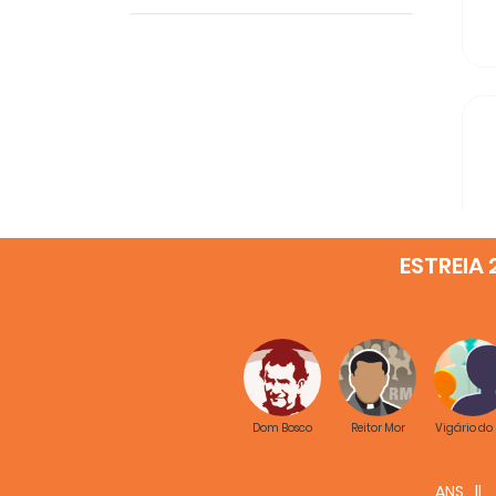
ESTREIA 
Dom Bosco
Reitor Mor
Vigário do
ANS