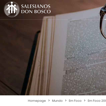
>
>
>
Homepage
Mundo
Em Foco
Em Foco 20