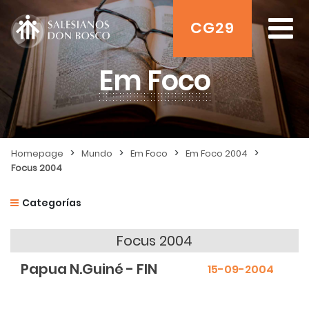
CG29
Em Foco
>
>
>
>
Homepage
Mundo
Em Foco
Em Foco 2004
Focus 2004
Categorías
Focus 2004
Papua N.Guiné - FIN
15-09-2004