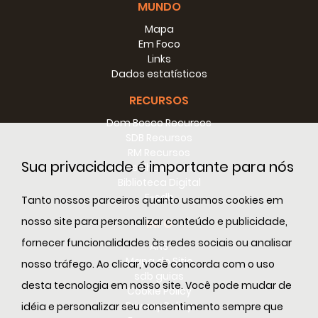
MUNDO
ondas destruíram com um único golpe as
Mapa
casas dos responsáveis. Tomou-se, aos
Em Foco
poucos, a decisão de construir a escola em
Links
outro lugar e, em 1997, o centro foi
Dados estatísticos
convertido em centro de encontros para
RECURSOS
programas pastorais da Diocese
Dom Bosco Recursos
Apesar de tantos obstáculos, o trabalho
SDB Recursos
continua. Quatorze anos depois Papua
RM Recursos
Sua privacidade é importante para nós
Nova Guiné chegou ao status de
Conselho Recursos
Biblioteca Digital
Delegação. A expansão foi rápida e
E-sdb
Tanto nossos parceiros quanto usamos cookies em
estratégica do ponto de vista geográfico.
Os Salesianos estenderam seus serviços às
nosso site para personalizar conteúdo e publicidade,
INFO
19 regiões do País.
fornecer funcionalidades às redes sociais ou analisar
ANS
Mapa do Sitio
nosso tráfego. Ao clicar, você concorda com o uso
Irmãos e Trabalhos
sdb guias
Hoje, 35 Salesianos trabalham em 7 escolas
desta tecnologia em nosso site. Você pode mudar de
Cookie Policy
com a ajuda de colaboradores missionários
Privacy Policy
idéia e personalizar seu consentimento sempre que