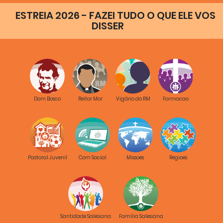
ESTREIA 2026 - FAZEI TUDO O QUE ELE VOS
DISSER
Dom Bosco
Reitor Mor
Vigário do RM
Formacao
Pastoral Juvenil
Com Social
Missoes
Regioes
Santidade Salesiana
Familia Salesiana
Projeto:
Trabalhos