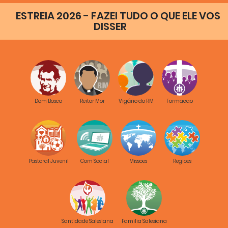
ESTREIA 2026 - FAZEI TUDO O QUE ELE VOS
DISSER
Dom Bosco
Reitor Mor
Vigário do RM
Formacao
Pastoral Juvenil
Com Social
Missoes
Regioes
Santidade Salesiana
Familia Salesiana