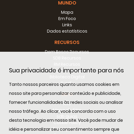
MUNDO
Mapa
Em Foco
Links
Dados estatísticos
RECURSOS
Dom Bosco Recursos
SDB Recursos
RM Recursos
Sua privacidade é importante para nós
Conselho Recursos
Biblioteca Digital
E-sdb
Tanto nossos parceiros quanto usamos cookies em
nosso site para personalizar conteúdo e publicidade,
INFO
Projeto:
Pastoral Juvenil
fornecer funcionalidades às redes sociais ou analisar
ANS
Salesiana na
Mapa do Sitio
nosso tráfego. Ao clicar, você concorda com o uso
Inspetoria Estados
sdb guias
Unidos Leste.
desta tecnologia em nosso site. Você pode mudar de
Cookie Policy
Data de
2006-7
Privacy Policy
idéia e personalizar seu consentimento sempre que