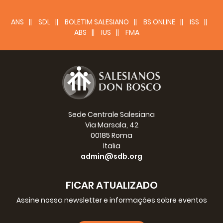
ANS
SDL
BOLETIM SALESIANO
BS ONLINE
ISS
ABS
IUS
FMA
Sede Centrale Salesiana
Via Marsala, 42
00185 Roma
Italia
admin@sdb.org
FICAR ATUALIZADO
Projeto:
Centro de Formação Dom
Assine nossa newsletter e informações sobre eventos
Bosco
Data de
1998