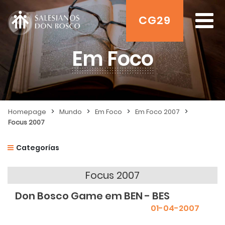
CG29
Em Foco
>
>
>
>
Homepage
Mundo
Em Foco
Em Foco 2007
Focus 2007
Categorías
Focus 2007
Don Bosco Game em BEN - BES
01-04-2007