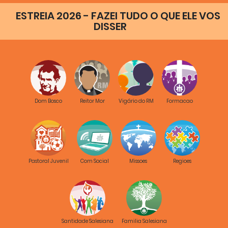
ESTREIA 2026 - FAZEI TUDO O QUE ELE VOS
DISSER
Dom Bosco
Reitor Mor
Vigário do RM
Formacao
Pastoral Juvenil
Com Social
Missoes
Regioes
Santidade Salesiana
Familia Salesiana