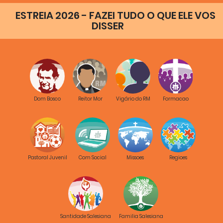
ESTREIA 2026 - FAZEI TUDO O QUE ELE VOS
DISSER
Dom Bosco
Reitor Mor
Vigário do RM
Formacao
Pastoral Juvenil
Com Social
Missoes
Regioes
Santidade Salesiana
Familia Salesiana