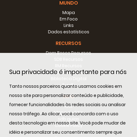
MUNDO
Mapa
Em Foco
Links
Dados estatísticos
RECURSOS
Dom Bosco Recursos
SDB Recursos
RM Recursos
Sua privacidade é importante para nós
Conselho Recursos
Biblioteca Digital
E-sdb
Tanto nossos parceiros quanto usamos cookies em
nosso site para personalizar conteúdo e publicidade,
INFO
fornecer funcionalidades às redes sociais ou analisar
ANS
Mapa do Sitio
nosso tráfego. Ao clicar, você concorda com o uso
sdb guias
desta tecnologia em nosso site. Você pode mudar de
Cookie Policy
Privacy Policy
idéia e personalizar seu consentimento sempre que