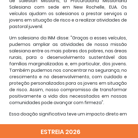
de Salesian Missions, a Procuradoria Missionária
Salesiana com sede em New Rochelle, EUA. Os
veículos ajudam os salesianos a prestar serviços a
jovens em situação de risco e a realizar atividades de
pastoral juvenil.
Um salesiano da INM disse: "Graças a esses veículos,
pudemos ampliar as atividades de nossa missão
salesiana entre os mais pobres dos pobres, nas áreas
rurais, para o desenvolvimento sustentável das
famílias marginalizadas e, em particular, dos jovens.
Também pudemos nos concentrar na segurança, no
crescimento e no desenvolvimento, com cuidado e
proteção personalizados para os jovens em situação
de risco. Assim, nosso compromisso de transformar
positivamente a vida dos necessitados em nossas
comunidades pode avançar com firmeza".
Essa doação significativa teve um impacto direto em
18 paróquias salesianas e em mais de 8.000 jovens.
Sem mencionar que outros 12.000 estudantes de
ESTREIA 2026
cursos universitários e cursos de formação técnica e