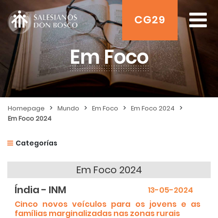
CG29
Em Foco
>
>
>
>
Homepage
Mundo
Em Foco
Em Foco 2024
Em Foco 2024
Categorías
Em Foco 2024
Índia - INM
13-05-2024
Cinco novos veículos para os jovens e as
famílias marginalizadas nas zonas rurais