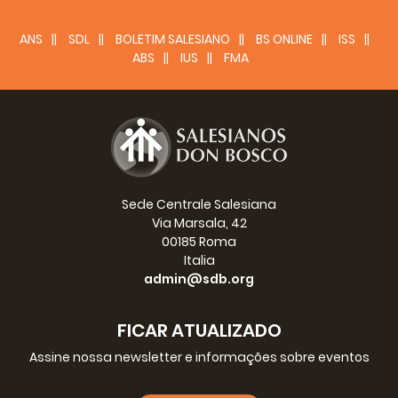
garantindo seu bem-estar e cuidados médicos em
tempo hábil.
ANS
SDL
BOLETIM SALESIANO
BS ONLINE
ISS
ABS
IUS
FMA
"Este é apenas um exemplo, entre muitas histórias de
sucesso, que exemplifica o impacto tangível da
doação de veículos no atendimento a comunidades
marginalizadas e no fornecimento de apoio
essencial em momentos críticos", conclui o salesiano.
Fonte:
Salesian Missions
Sede Centrale Salesiana
Via Marsala, 42
00185 Roma
Italia
admin@sdb.org
FICAR ATUALIZADO
Assine nossa newsletter e informações sobre eventos