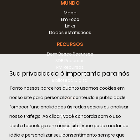
MUNDO
Mapa
Em Foco
Links
Dados estatísticos
RECURSOS
Dom Bosco Recursos
SDB Recursos
RM Recursos
Sua privacidade é importante para nós
Conselho Recursos
Biblioteca Digital
E-sdb
Tanto nossos parceiros quanto usamos cookies em
nosso site para personalizar conteúdo e publicidade,
INFO
fornecer funcionalidades às redes sociais ou analisar
ANS
Mapa do Sitio
nosso tráfego. Ao clicar, você concorda com o uso
sdb guias
desta tecnologia em nosso site. Você pode mudar de
Cookie Policy
Privacy Policy
idéia e personalizar seu consentimento sempre que