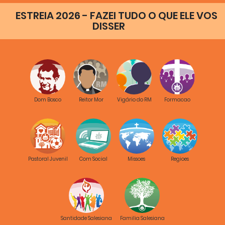
ESTREIA 2026 - FAZEI TUDO O QUE ELE VOS
DISSER
Dom Bosco
Reitor Mor
Vigário do RM
Formacao
Pastoral Juvenil
Com Social
Missoes
Regioes
Santidade Salesiana
Familia Salesiana