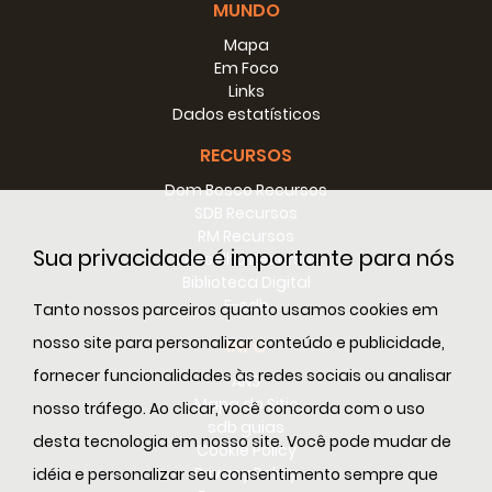
MUNDO
Mapa
Em Foco
Links
Dados estatísticos
RECURSOS
Dom Bosco Recursos
SDB Recursos
RM Recursos
Sua privacidade é importante para nós
Conselho Recursos
Biblioteca Digital
E-sdb
Tanto nossos parceiros quanto usamos cookies em
nosso site para personalizar conteúdo e publicidade,
INFO
fornecer funcionalidades às redes sociais ou analisar
ANS
Mapa do Sitio
nosso tráfego. Ao clicar, você concorda com o uso
sdb guias
desta tecnologia em nosso site. Você pode mudar de
Cookie Policy
Privacy Policy
idéia e personalizar seu consentimento sempre que