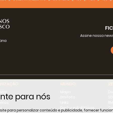
FI
Assine nossa news
iana
g
NIZAÇÃO
MUNDO
R
-Mor
Mapa
Do
nte para nós
lho
Em Foco
SD
érios
Links
RM
es
Dados estatísticos
Co
e para personalizar conteúdo e publicidade, fornecer funciona