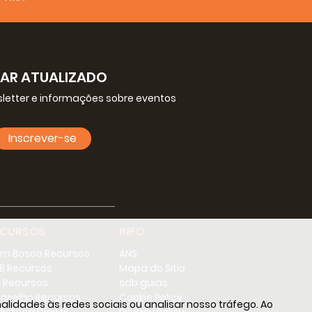
CAR ATUALIZADO
letter e informações sobre eventos
Inscrever-se
ECURSOS
INFO
m Bosco Recursos
ANS
B Recursos
Mapa do Sitio
 Recursos
sdb guias
nselho Recursos
Cookie Policy
lidades às redes sociais ou analisar nosso tráfego. Ao