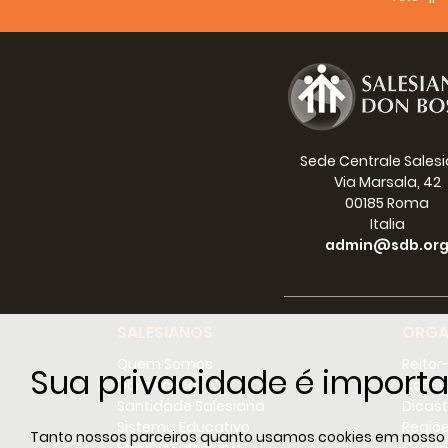
Sede Centrale Sales
Via Marsala, 42
00185 Roma
Italia
admin@sdb.or
SALESIANOS
ORGA
Quem Somos
Reitor
Sua privacidade é importa
Dom Bosco
Conse
Santidade Salesiana
Dicast
Sistema Educativo
Regiõ
Tanto nossos parceiros quanto usamos cookies em nosso sit