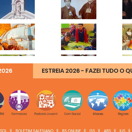
2026
ESTREIA 2026 - FAZEI TUDO O Q
 RM
Formacao
Pastoral Juvenil
Com Social
Missoes
Regioes
SDL
BOLETIM SALESIANO
BS ONLINE
ISS
ABS
IUS