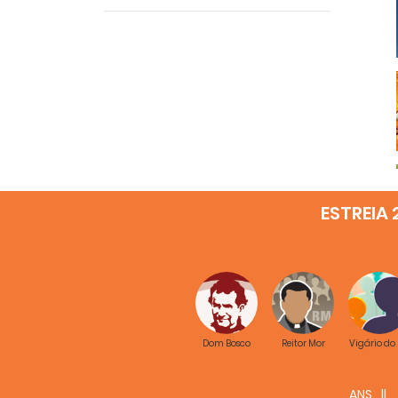
ESTREIA 
Dom Bosco
Reitor Mor
Vigário do
ANS