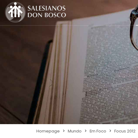
>
>
>
Homepage
Mundo
Em Foco
Focus 2012