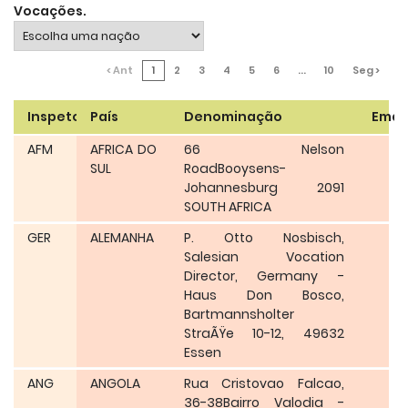
Vocações.
< Ant
1
2
3
4
5
6
...
10
Seg >
Inspetoria
País
Denominação
Email
AFM
AFRICA DO
66 Nelson
SUL
RoadBooysens-
Johannesburg 2091
SOUTH AFRICA
GER
ALEMANHA
P. Otto Nosbisch,
Salesian Vocation
Director, Germany -
Haus Don Bosco,
Bartmannsholter
StraÃŸe 10-12, 49632
Essen
ANG
ANGOLA
Rua Cristovao Falcao,
36-38Bairro Valodia -