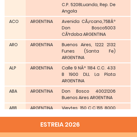
C.P. 5208Luanda, Rep. De
Angola
ACO
ARGENTINA
Avenida CÃ¡rcano,75BÂº
Don Bosco5003
CÃ³rdoba ARGENTINA
ARO
ARGENTINA
Buenos Aires, 1222 2132
Funes (Santa Fe)
ARGENTINA
ALP
ARGENTINA
Calle 9 NÂº 1184 C.C. 433
B 1900 DLL La Plata
ARGENTINA
ABA
ARGENTINA
Don Bosco 40021206
Buenos Aires ARGENTINA
ABB
ARGENTINA
Vieytes, 150 C.C.155 8000
BahÃ­a Blanca ARGENTINA
ESTREIA 2026
AUL
AUSTRALIA
Macedon StreetSunbury
Vic 3429 AUSTRALIA