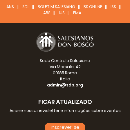
ANS
SDL
BOLETIM SALESIANO
BS ONLINE
ISS
ABS
IUS
FMA
Sede Centrale Salesiana
Via Marsala, 42
00185 Roma
Italia
admin@sdb.org
FICAR ATUALIZADO
Assine nossa newsletter e informações sobre eventos
Inscrever-se