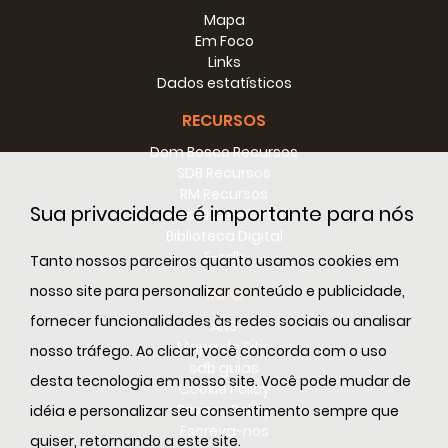
Mapa
Em Foco
Links
Dados estatísticos
RECURSOS
Dom Bosco Recursos
SDB Recursos
RM Recursos
Sua privacidade é importante para nós
Conselho Recursos
Biblioteca Digital
E-sdb
Tanto nossos parceiros quanto usamos cookies em
nosso site para personalizar conteúdo e publicidade,
INFO
fornecer funcionalidades às redes sociais ou analisar
ANS
Mapa do Sitio
nosso tráfego. Ao clicar, você concorda com o uso
sdb guias
desta tecnologia em nosso site. Você pode mudar de
Cookie Policy
Privacy Policy
idéia e personalizar seu consentimento sempre que
Escreva-nos
quiser, retornando a este site.