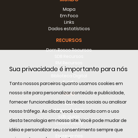
Mapa
Em Foco
Links
Dados estatísticos
RECURSOS
Dom Bosco Recursos
SDB Recursos
RM Recursos
Sua privacidade é importante para nós
Conselho Recursos
Biblioteca Digital
E-sdb
Tanto nossos parceiros quanto usamos cookies em
nosso site para personalizar conteúdo e publicidade,
INFO
fornecer funcionalidades às redes sociais ou analisar
ANS
Mapa do Sitio
nosso tráfego. Ao clicar, você concorda com o uso
sdb guias
desta tecnologia em nosso site. Você pode mudar de
Cookie Policy
Privacy Policy
idéia e personalizar seu consentimento sempre que
Escreva-nos