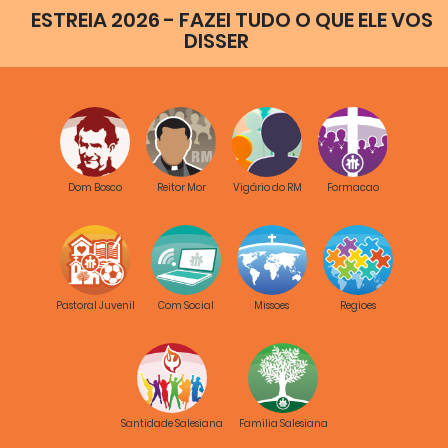
ESTREIA 2026 - FAZEI TUDO O QUE ELE VOS
DISSER
Dom Bosco
Reitor Mor
Vigário do RM
Formacao
Pastoral Juvenil
Com Social
Missoes
Regioes
Santidade Salesiana
Familia Salesiana