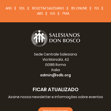
ANS
SDL
BOLETIM SALESIANO
BS ONLINE
ISS
ABS
IUS
FMA
Sede Centrale Salesiana
Via Marsala, 42
00185 Roma
Italia
admin@sdb.org
FICAR ATUALIZADO
Assine nossa newsletter e informações sobre eventos