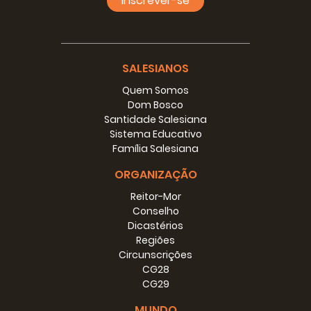
Inscrever-se
SALESIANOS
Quem Somos
Dom Bosco
Santidade Salesiana
Sistema Educativo
Família Salesiana
ORGANIZAÇÃO
Reitor-Mor
Conselho
Dicastérios
Regiões
Circunscrições
CG28
CG29
MUNDO