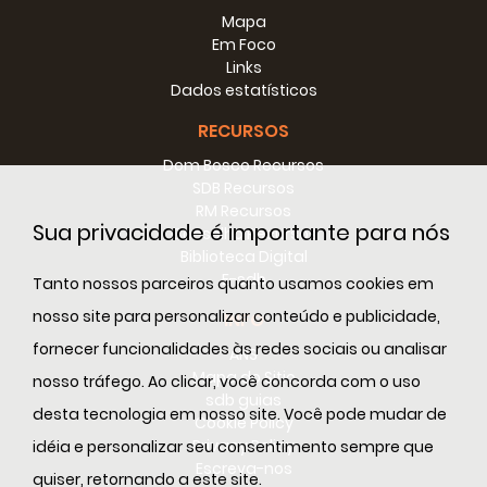
Mapa
Em Foco
Links
Dados estatísticos
RECURSOS
Dom Bosco Recursos
SDB Recursos
RM Recursos
Sua privacidade é importante para nós
Conselho Recursos
Biblioteca Digital
E-sdb
Tanto nossos parceiros quanto usamos cookies em
nosso site para personalizar conteúdo e publicidade,
INFO
fornecer funcionalidades às redes sociais ou analisar
ANS
Mapa do Sitio
nosso tráfego. Ao clicar, você concorda com o uso
sdb guias
desta tecnologia em nosso site. Você pode mudar de
Cookie Policy
Privacy Policy
idéia e personalizar seu consentimento sempre que
Escreva-nos
quiser, retornando a este site.