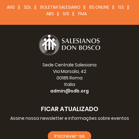
ANS
SDL
BOLETIM SALESIANO
BS ONLINE
ISS
ABS
IUS
FMA
Sede Centrale Salesiana
Via Marsala, 42
00185 Roma
Italia
admin@sdb.org
FICAR ATUALIZADO
Assine nossa newsletter e informações sobre eventos
Inscrever-se