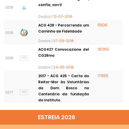
confia, sorri!
2019
Dados |
12-07-2019
5506
ACG 428 - Percorrendo um
Caminho de Fidelidade
2018
Dados |
07-09-2018
16360
ACG427 Convocazione del
CG28mo
2018
Dados |
24-05-2018
17855
2017 - ACG 425 - Carta do
Reitor-Mor às Voluntárias
de Dom Bosco no
2017
Centenário da fundação
do Instituto
Dados |
27-08-2017
ESTREIA 2026
6167
ACG 424 - SOMOS FAMÍLIA!
2017