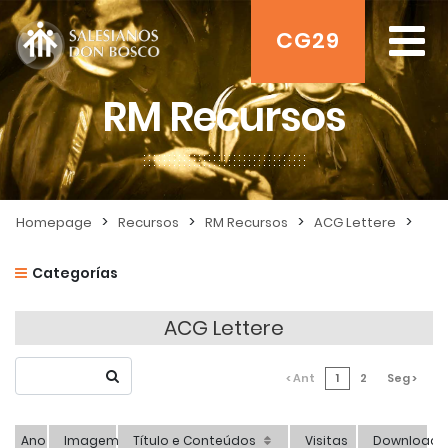
CG29
RM Recursos
>
>
>
>
Homepage
Recursos
RM Recursos
ACG Lettere
Categorías
ACG Lettere
< Ant
1
2
Seg >
Ano
Imagem
Título e Conteúdos
Visitas
Download