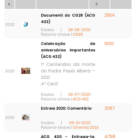
2554
Documenti do CG28 (ACG
433)
2020
Dados |
28-08-2020
Palavra-chave |
CG28
1000
Celebração de
aniversários importantes
(ACG 432)
1º Centenário da morte
do Padre Paulo Albera –
2020
2021
4º Cent
Dados |
29-07-2020
Palavra-chave |
ACG 432
3267
Estreia 2020: Comentário
2020
Dados |
05-01-2020
Palavra-chave |
Strenna 2020
4758
ACG 430 - Entrega-te,