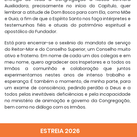
Auxiliadora, pre­cisamente no início do Capítulo, quer
lembrar a atitude de Dom Bosco para com Ela, como Mãe
e Guia, a fim de que o Espírito Santo nos faça intérpretes e
testemunhas fiéis e atuais do patrimônio espiritual e
apostólico do Fundador.
Está para encerrar-se o sexênio do mandato de serviço
do Reitor-Mor e do Conselho Supe­rior, um Conselho muito
ativo e fraterno. Em nome de cada um dos colegas e em
meu nome, quero agradecer aos Inspetores e a todos os
Irmãos a comunhão e colaboração que juntos
experimentamos nestes anos de intenso trabalho e
esperança. É também o momento, de minha parte, para
um exame de consciência, pedindo perdão a Deus e a
todos pelas inevitáveis defi­ciências e pela incapacidade
no ministério de animação e governo da Congregação,
bem como no diálogo com os Irmãos.
Todos nós precisamos crescer muito mais no que
constitui a energia da vitalidade e a eficácia da missão
ESTREIA 2026
da herança de Dom Bosco, ou seja, no crescimento