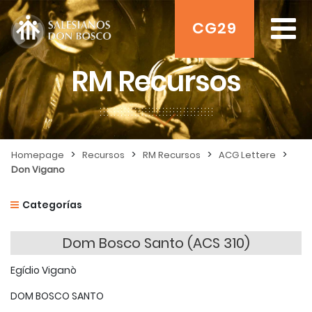
CG29
RM Recursos
>
>
>
>
Homepage
Recursos
RM Recursos
ACG Lettere
Don Vigano
Categorías
Dom Bosco Santo (ACS 310)
Egídio Viganò
DOM BOSCO SANTO