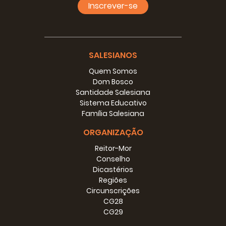
Inscrever-se
seguidores. Numa Família religiosa, a canonização do
Fundador tem mais importância eclesial do que a própria
aprova­ção das Regras. O procedimento seguido pela Sé
Apostólica, nos dois casos, comprova a dife­rença. O
primeiro artigo das nossas Constitui­ções no-lo recorda: a
SALESIANOS
canonização de Dom Bosco é uma das principais
Quem Somos
intervenções com que a Igreja reconhece oficialmente as
Dom Bosco
iniciativas do Espírito do Senhor na fundação da nossa
Santidade Salesiana
Socie­dade; por isso, com razão e com sentimento de
Sistema Educativo
humilde gratidão, cremos que ela não nasceu apenas de
Família Salesiana
projeto humano, mas por iniciativa de Deus”.
[3]
ORGANIZAÇÃO
Como já lembrava às FMA na minha carta comemorativa
ta
do centenário da morte de S.
Maria Domingas
Reitor-Mor
Mazzarello, a santidade do Fundador tem uma
Conselho
configuração peculiar, dife­rente da do canonizado que
Dicastérios
não é fundador, não só por notas pessoais e históricas,
Regiões
mas precisa­mente por sua índole própria de “estilo
Circunscrições
original na santificação e no apostolado” e de experiên­cia
CG28
de Espírito Santo a “serem transmitidas a discípulos que a
CG29
vivam, guardem, aprofundem, desenvolvam