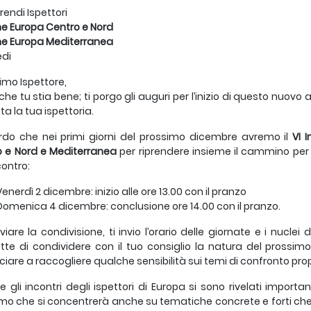
rendi Ispettori
e Europa Centro e Nord
ne Europa Mediterranea
edi
imo Ispettore,
che tu stia bene; ti porgo gli auguri per l’inizio di questo nuov
ta la tua ispettoria.
ordo che nei primi giorni del prossimo dicembre avremo il
VI 
 e Nord e Mediterranea
per riprendere insieme il cammino per il
contro:
Venerdì 2 dicembre: inizio alle ore 13.00 con il pranzo
Domenica 4 dicembre: conclusione ore 14.00 con il pranzo.
viare la condivisione, ti invio l’orario delle giornate e i nucle
te di condividere con il tuo consiglio la natura del prossimo
iare a raccogliere qualche sensibilità sui temi di confronto prop
 gli incontri degli ispettori di Europa si sono rivelati import
mo che si concentrerà anche su tematiche concrete e forti che