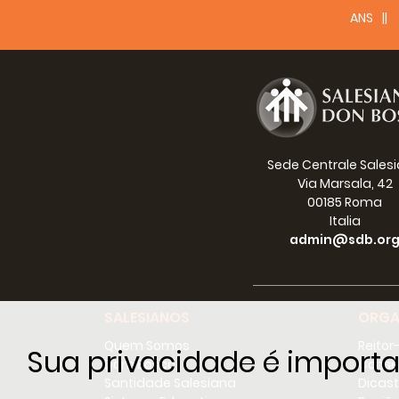
ANS
13.0
15.
“
Introd
Rettor
Modera
Sede Centrale Sales
Via Marsala, 42
00185 Roma
Italia
admin@sdb.or
16.45
17.1
“
Lavoro
Relato
SALESIANOS
ORGA
Moder
Quem Somos
Reitor
Sua privacidade é importa
Dom Bosco
Conse
Santidade Salesiana
Dicast