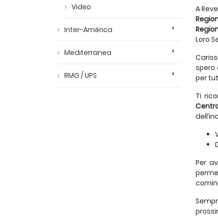
Video
A Reve
Region
Regio
Inter-América
Loro S
Mediterranea
Cariss
spero 
RMG / UPS
per tut
Ti ric
Centro
dell’in
Per av
permet
cominc
Sempre
prossi