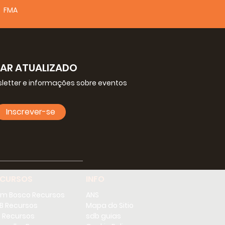
FMA
CAR ATUALIZADO
letter e informações sobre eventos
Inscrever-se
ECURSOS
INFO
m Bosco Recursos
ANS
B Recursos
Mapa do Sitio
i.
 Recursos
sdb guias