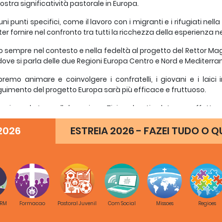
nostra significatività pastorale in Europa.
uni punti specifici, come il lavoro con i migranti e i rifugiati n
ter fornire nel confronto tra tutti la ricchezza della esperienza ne
 sempre nel contesto e nella fedeltà al progetto del Rettor Mag
dove si parla delle due Regioni Europa Centro e Nord e Mediterra
remo animare e coinvolgere i confratelli, i giovani e i laici 
uimento del progetto Europa sarà più efficace e fruttuoso.
razio per la tua collaborazione. Ti ricordo e ti saluto con affetto
2026
ESTREIA 2026 - FAZEI TUDO O Q
INCONTRO DEGLI ISPETTORI DI
2 – 4 dicembre 2016
PROGRAMMA
ì 2 dicembre
 RM
Formacao
Pastoral Juvenil
Com Social
Missoes
Regioes
 e sistemazione