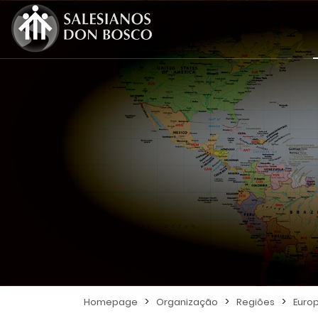
>
>
>
Homepage
Organização
Regiões
Euro