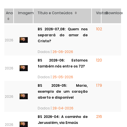
Ano
Imagem
Título e Conteúdos
Visitas
Download
102
BS 2026-07,08: Quem nos
separará do amor de
2026
Cristo?
Dados |
26-06-2026
120
BS 2026-06: Estamos
também nós entre os 72?
2026
Dados |
25-05-2026
179
BS 2026-05: Maria,
exemplo de um coração
2026
aberto e disponível
Dados |
28-04-2026
216
BS 2026-04: A caminho de
Jerusalém, via Emaús
2026