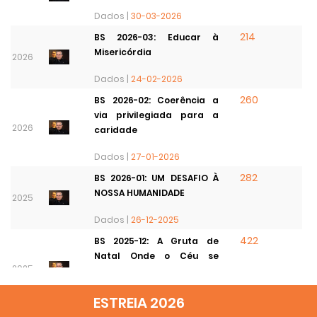
Dados |
30-03-2026
214
BS 2026-03: Educar à
Misericórdia
2026
Dados |
24-02-2026
260
BS 2026-02: Coerência a
via privilegiada para a
2026
caridade
Dados |
27-01-2026
282
BS 2026-01: UM DESAFIO À
NOSSA HUMANIDADE
2025
Dados |
26-12-2025
422
BS 2025-12: A Gruta de
Natal Onde o Céu se
2025
encontra com a Terra
Dados |
25-11-2025
ESTREIA 2026