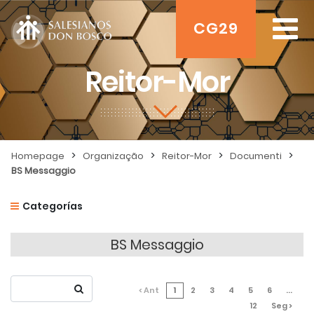
CG29
Reitor-Mor
>
>
>
>
Homepage
Organização
Reitor-Mor
Documenti
BS Messaggio
Categorías
BS Messaggio
< Ant
1
2
3
4
5
6
...
12
Seg >