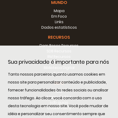
MUNDO
Mapa
Em Foco
Links
Dados estatísticos
RECURSOS
Dom Bosco Recursos
SDB Recursos
RM Recursos
Sua privacidade é importante para nós
Conselho Recursos
Biblioteca Digital
E-sdb
Tanto nossos parceiros quanto usamos cookies em
nosso site para personalizar conteúdo e publicidade,
INFO
fornecer funcionalidades às redes sociais ou analisar
ANS
Mapa do Sitio
nosso tráfego. Ao clicar, você concorda com o uso
sdb guias
desta tecnologia em nosso site. Você pode mudar de
Cookie Policy
Privacy Policy
idéia e personalizar seu consentimento sempre que