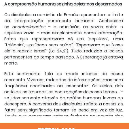
A compreensão humana sozinha deixa-nos desarmados
Os discípulos a caminho de Emaús representam o limite
da interpretação puramente humana. Conheciam
os
acontecimentos
– a crucifixão, as vozes sobre o
sepulcro vazio – mas simplesmente como informação.
Fatos que representavam só um “sepulcro”, uma
“falência”, um “beco sem saída”. “Esperavam que fosse
ele a redimir Israel” (Lc 24,21). Tudo reduzido a coisas
pertencentes ao tempo passado. A Esperança já estava
morta.
Este sentimento fala de modo intenso do nosso
momento. Vivemos rodeados de informações, mas com
frequência encalhados na insensatez. Os ciclos das
notícias, os traumas, as contradições do nosso tempo... –
se lidos somente através da análise humana, levam ao
desespero. A conversa dos discípulos reflete a nossa: os
fatos sem significado tornam-se peso em vez de luz.
Aquilo que pensavam estava fechado na gaveta das
próprias categorias humanas, e estas sozinhas não
podem chegar à fronteira da Ressurreição.