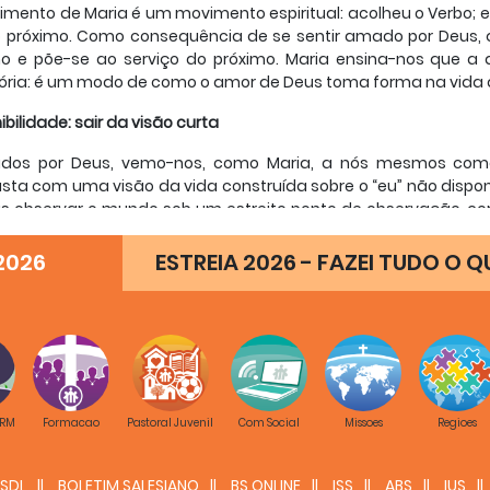
mento de Maria é um movimento espiritual: acolheu o Verbo; e, 
o próximo. Como consequência de se sentir amado por Deus
 e põe-se ao serviço do próximo. Maria ensina-nos que a d
ria: é um modo de como o amor de Deus toma forma na vida d
ibilidade: sair da visão curta
ados por Deus, vemo-nos, como Maria, a nós mesmos com
sta com uma visão da vida construída sobre o “eu” não disp
s observar o mundo sob um estreito ponto de observação, co
 opinião contém a verdade total. É a tentação de sempre: 
s, programámos. O nosso modo de pensar e de ver torna-se a
2026
ESTREIA 2026 - FAZEI TUDO O Q
 mostra-nos que a abertura do coração é antes de tudo um e
ibilidade do coração não é uma decisão humana. É, antes de 
ida, guardada e exercitada todos os dias. Não se caminha a
, se não deixarmos que Deus esteja vivo no coração; que seja
sobre aquilo que supera a nossa pequenina e mísera lógica h
 RM
Formacao
Pastoral Juvenil
Com Social
Missoes
Regioes
ar-se é a forma primeira do amor
ultura como a nossa, há o risco subtil da autorreferencialid
SDL
BOLETIM SALESIANO
BS ONLINE
ISS
ABS
IUS