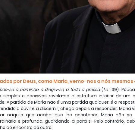
tados por Deus, como Maria, vemo-nos a nós mesmo
pôs-se a caminho e dirigiu-se a toda a pressa
(
Lc
1,39). Pouc
s simples e decisivos revela-se a estrutura interior de u
e. A partida de Maria não é uma partida qualquer: é a respos
rendido a ouvir e a discernir, chega depois a responder. Maria 
ar naquilo que acaba que lhe acontecer. Maria não se f
rdinária e profunda, guardando-a para si. Pelo contrário, de
o ao encontro do outro.