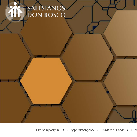
>
>
>
Homepage
Organização
Reitor-Mor
Do