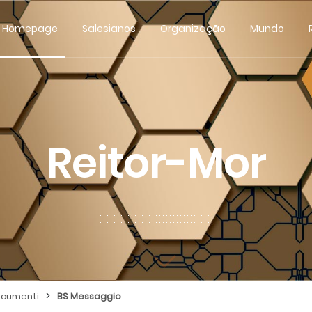
Homepage
Salesianos
Organização
Mundo
Reitor-Mor
>
cumenti
BS Messaggio