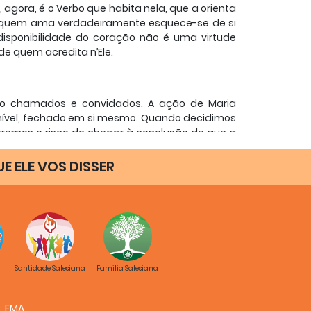
agora, é o Verbo que habita nela, que a orienta
, quem ama verdadeiramente esquece-se de si
isponibilidade do coração não é uma virtude
e quem acredita n’Ele.
o chamados e convidados. A ação de Maria
onível, fechado em si mesmo. Quando decidimos
rremos o risco de chegar à conclusão de que a
reduzir a realidade àquilo que nós já vimos,
 medida única e exclusiva.
UE ELE VOS DISSER
svaziamento do próprio egoísmo. A verdadeira
tudo, uma graça que se deve pedir, livremente
o encontro do outro em sentido pleno, livre e
 Ele a tornar-nos abertos, esbugalhando-nos os
umana.
Santidade Salesiana
Familia Salesiana
ade: o de acreditar que a própria identidade se
FMA