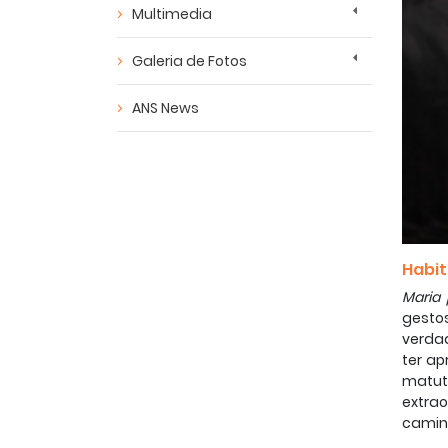
Multimedia
Galeria de Fotos
ANS News
Habi
Maria 
gesto
verdad
ter ap
matut
extrao
caminh