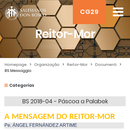
CG29
Reitor-Mor
>
>
>
>
Homepage
Organização
Reitor-Mor
Documenti
BS Messaggio
Categorías
BS 2018-04 - Páscoa a Palabek
A MENSAGEM DO REITOR-MOR
Pe. ÁNGEL FERNÁNDEZ ARTIME