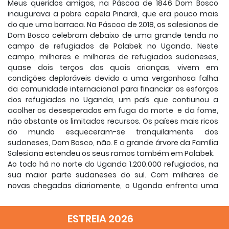
Meus queridos amigos, na Páscoa de 1846 Dom Bosco
inaugurava a pobre capela Pinardi, que era pouco mais
do que uma barraca. Na Páscoa de 2018, os salesianos de
Dom Bosco celebram debaixo de uma grande tenda no
campo de refugiados de Palabek no Uganda. Neste
campo, milhares e milhares de refugiados sudaneses,
quase dois terços dos quais crianças, vivem em
condições deploráveis devido a uma vergonhosa falha
da comunidade internacional para financiar os esforços
dos refugiados no Uganda, um país que contiunou a
acolher os desesperados em fuga da morte e da fome,
não obstante os limitados recursos. Os países mais ricos
do mundo esqueceram-se tranquilamente dos
sudaneses, Dom Bosco, não. E a grande árvore da Família
Salesiana estendeu os seus ramos também em Palabek.
Ao todo há no norte do Uganda 1.200.000 refugiados, na
sua maior parte sudaneses do sul. Com milhares de
novas chegadas diariamente, o Uganda enfrenta uma
das maiores crises de refugiados do mundo. No mês de
março de 2016 os primeiros refugiados começaram a
ESTREIA 2026
chegar ao campo de Palabek, a 77 km de Gulu, a maior
cidade do norte do Uganda, e a 340 km da capital,