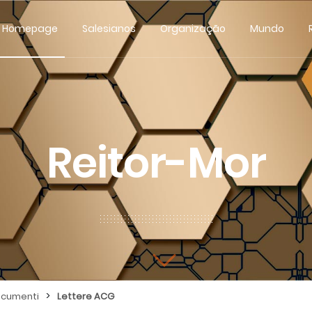
Homepage
Salesianos
Organização
Mundo
Reitor-Mor
>
cumenti
Lettere ACG