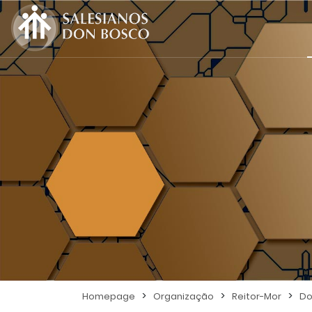
>
>
>
Homepage
Organização
Reitor-Mor
Do