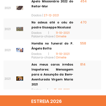
454
Apelo Missionário 2022 do
Reitor-Mor
2021
Dados |
27-12-2021
470
No adeus até o céu do
padre Giuseppe Nicolussi
2021
Dados |
11-10-2021
Palavra-chave |
Omelie
558
Homilia no funeral do P.
Ângelo Botta
2021
Dados |
11-10-2021
Palavra-chave |
Omelie
814
Aos meus caros irmãos
Inspetores: Mensagem
para a Assunção da Bem-
2021
Aventurada Virgem Maria
2021
Dados |
15-08-2021
Palavra-chave |
Assunzione
ESTREIA 2026
851
Una Madre Amorevole