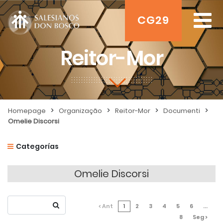
CG29
Reitor-Mor
>
>
>
>
Homepage
Organização
Reitor-Mor
Documenti
Omelie Discorsi
Categorías
Omelie Discorsi
< Ant
1
2
3
4
5
6
...
8
Seg >