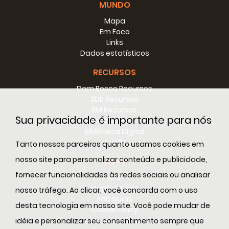
MUNDO
Mapa
Em Foco
Links
Dados estatísticos
RECURSOS
Dom Bosco Recursos
SDB Recursos
RM Recursos
Sua privacidade é importante para nós
Conselho Recursos
Biblioteca Digital
E-sdb
Tanto nossos parceiros quanto usamos cookies em
nosso site para personalizar conteúdo e publicidade,
INFO
fornecer funcionalidades às redes sociais ou analisar
ANS
Mapa do Sitio
nosso tráfego. Ao clicar, você concorda com o uso
sdb guias
desta tecnologia em nosso site. Você pode mudar de
Cookie Policy
Privacy Policy
idéia e personalizar seu consentimento sempre que