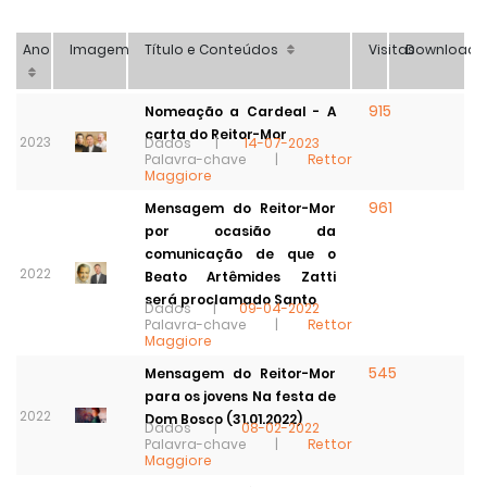
Ano
Imagem
Título e Conteúdos
Visitas
Download
915
Nomeação a Cardeal - A
carta do Reitor-Mor
2023
Dados |
14-07-2023
Palavra-chave |
Rettor
Maggiore
961
Mensagem do Reitor-Mor
por ocasião da
comunicação de que o
2022
Beato Artêmides Zatti
será proclamado Santo
Dados |
09-04-2022
Palavra-chave |
Rettor
Maggiore
545
Mensagem do Reitor-Mor
para os jovens Na festa de
2022
Dom Bosco (31.01.2022)
Dados |
08-02-2022
Palavra-chave |
Rettor
Maggiore