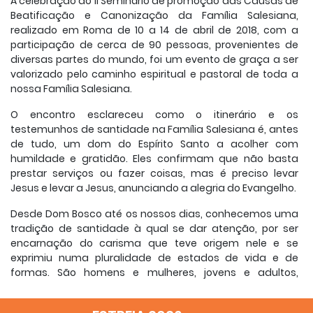
A celebração do II Seminário de promoção das Causas de
Beatificação e Canonização da Família Salesiana,
realizado em Roma de 10 a 14 de abril de 2018, com a
participação de cerca de 90 pessoas, provenientes de
diversas partes do mundo, foi um evento de graça a ser
valorizado pelo caminho espiritual e pastoral de toda a
nossa Família Salesiana.
O encontro esclareceu como o itinerário e os
testemunhos de santidade na Família Salesiana é, antes
de tudo, um dom do Espírito Santo a acolher com
humildade e gratidão. Eles confirmam que não basta
prestar serviços ou fazer coisas, mas é preciso levar
Jesus e levar a Jesus, anunciando a alegria do Evangelho.
Desde Dom Bosco até os nossos dias, conhecemos uma
tradição de santidade à qual se dar atenção, por ser
encarnação do carisma que teve origem nele e se
exprimiu numa pluralidade de estados de vida e de
formas. São homens e mulheres, jovens e adultos,
consagrados e leigos, bispos e missionários que em
contextos históricos, culturais, sociais diversos no tempo