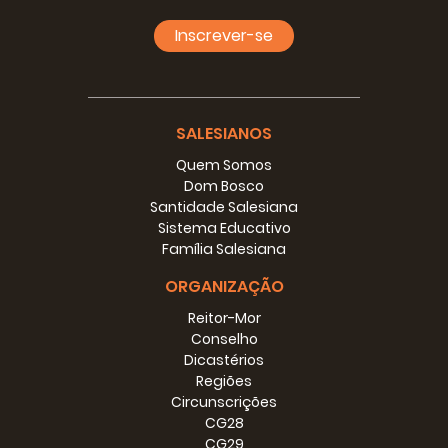
ou, se se preferir, um duplo binário – institucional e
pastoral – que deve atuar em sincronia, com apoio
Inscrever-se
recíproco. Nesse sentido, emergiram alguns desafios a
atender e enfrentar:
(1) Continuar na Família Salesiana, em comunhão com as
Igrejas locais, a ação de promoção das Causas através
SALESIANOS
de iniciativas que tornem conhecidos e imitados os
Quem Somos
nossos candidatos à santidade e rezar a eles. Pergunto,
Dom Bosco
como provocação: “Damos atenção à invocação dos
Santidade Salesiana
nossos Beatos, Veneráveis e Servos de Deus? Confiamos
Sistema Educativo
na comunhão dos santos? Cremos na capacidade de
Família Salesiana
intercessão dos santos?”.
ORGANIZAÇÃO
(2) Para sincronizar da melhor forma o binário do
“governo” com o da Postulação é necessário que haja,
Reitor-Mor
para cada Causa em nível local, pessoas que assumam
Conselho
a responsabilidade de acompanhar as nossas Causas,
Dicastérios
mantê-las ativas, difundir a veneração pelos
Regiões
Servos/Servas de Deus, pelos Veneráveis, pelos Beatos,
Circunscrições
em comunhão e colaboração com a Igreja local. Vice-
CG28
Postuladores, colaboradores, promotores devem
CG29